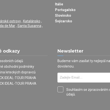
Itálie
Portugalsko
Slovinsko
árské ostrovy
,
Katalánsko
,
Švýcarsko
da de Mar
,
Santa Susanna
,
é odkazy
Newsletter
osobních údajů
Budeme vám zasílat ty nejlepší n
dovolenou.
né obchodní podmínky
tina leteckých dopravců
í CK IDEAL-TOUR PRAHA
 CK IDEAL-TOUR PRAHA
Souhlasím se zpracováním 
údajů.