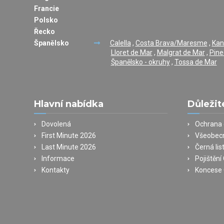
Francie
Polsko
Řecko
Španělsko
Calella
,
Costa Brava/Maresme
,
Kan
Lloret de Mar
,
Malgrat de Mar
,
Pine
Španělsko - okruhy
,
Tossa de Mar
Hlavní nabídka
Důležit
Dovolená
Ochrana 
First Minute 2026
Všeobec
Last Minute 2026
Černá lis
Informace
Pojištěn
Kontakty
Koncese