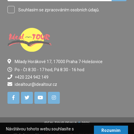
Souhlasím se zpracováním osobních údajů.
Milady Horákové 17, 17000 Praha 7-Holešovice
Po - Čt 8:30 - 17 hod, Pá 8:30 - 16 hod
+420 224 942 149
idealtour@idealtour.cz
IDEAL-TOUR PRAHA
©
2026
Návštěvou tohoto webu souhlasíte s
Rozumím