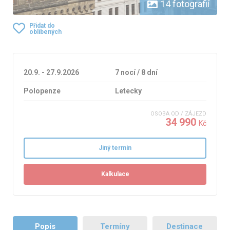
14 fotografií
Přidat do
oblíbených
20.9. - 27.9.2026
7 nocí / 8 dní
Polopenze
Letecky
OSOBA OD / ZÁJEZD
34 990
Kč
Jiný termín
Kalkulace
Popis
Termíny
Destinace