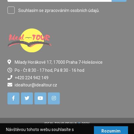
Souhlasím se zpracováním osobních údajů.
Milady Horákové 17, 17000 Praha 7-Holešovice
Po - Čt 8:30 - 17 hod, Pá 8:30 - 16 hod
+420 224 942 149
idealtour@idealtour.cz
IDEAL-TOUR PRAHA
©
2026
Návštěvou tohoto webu souhlasíte s
Rozumím