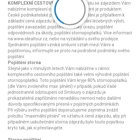
KOMPLEXNÍ CESTOVNÍ POJIŠTĚNÍ
- spolu se zájezdem Vám
nabízíme komplexní cestovní pojištění, které je produktem
České podnikatelské pojišťovny, a.s. Pojištění je příplatkem k
základní ceně zájezdu a zahrnuje: pojištění léčebných výloh,
pojištění zavazadel, pojištění následky úrazu, pojištění
odpovědnosti za škody, pojištění stornopoplatků. Více informací
na www.idealtour.cz, nebo na vyžádání u svého prodejce.
Sjednáním pojištění vzniká smluvní vztah mezi Vámi a
pojišťovnou, informujte se proto na podrobné podmínky svého
pojištění.
Pojištění storna
Stejně jako v minulých letech Vám nabízíme v rámci
komplexního cestovního pojištění také velmi výhodné pojištění
stornopoplatků. Toto pojištění Vám kryje 80% stornopoplatků
(dle Vámi zvoleného max. plnění) v případě, pokud Vaše
jednostranné odstoupení od Smlouvy o zájezdu je
prokazatelně zapříčiněno nenadálou nemocí nebo dalšími
důvody specifikovanými přesně v pojistných podmínkách.
Při výběru svého pojištění doporučujeme zejména zvážit
položku "maximální plnění" ve vztahu k ceně zájezdu, aby při
případném uskutečnění storna zájezdu bylo touto pojistkou
kryto tak, jak si přestavujete.
Storno pojištění