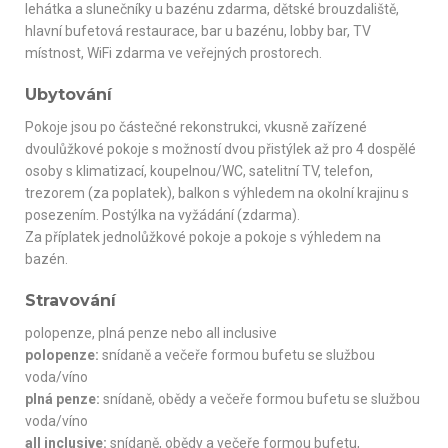
lehátka a slunečníky u bazénu zdarma, dětské brouzdaliště,
hlavní bufetová restaurace, bar u bazénu, lobby bar, TV
místnost, WiFi zdarma ve veřejných prostorech.
Ubytování
Pokoje jsou po částečné rekonstrukci, vkusně zařízené
dvoulůžkové pokoje s možností dvou přistýlek až pro 4 dospělé
osoby s klimatizací, koupelnou/WC, satelitní TV, telefon,
trezorem (za poplatek), balkon s výhledem na okolní krajinu s
posezením. Postýlka na vyžádání (zdarma).
Za příplatek jednolůžkové pokoje a pokoje s výhledem na
bazén.
Stravování
polopenze, plná penze nebo all inclusive
polopenze:
snídaně a večeře formou bufetu se službou
voda/víno
plná penze:
snídaně, obědy a večeře formou bufetu se službou
voda/víno
all inclusive:
snídaně, obědy a večeře formou bufetu,