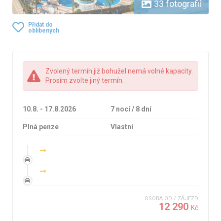
33 fotografií
Přidat do
oblíbených
Zvolený termín již bohužel nemá volné kapacity.
Prosím zvolte jiný termín.
10.8. - 17.8.2026
7 nocí / 8 dní
Plná penze
Vlastní
OSOBA OD / ZÁJEZD
12 290
Kč