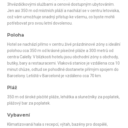
3hvězdičkovými službami a cenově dostupným ubytováním.
Jen asi 350 m od místních pláží a nachází se v centru letoviska,
což vám umožňuje snadný přístup ke všemu, co byste mohli
potřebovat pro svou letní dovolenou.
Poloha
Hotel se nachází přímo v centru živé prázdninové zóny s ideální
polohou cca 350 m od krásné písečné pláže a 300 metrů od
centra Calelly. V blízkosti hotelu jsou obchodní zóny s obchody,
butiky, bary a restauracemi. Vlaková stanice je vzdálena cca 10
minut chůze, odtud se pohodlně dostanete přímým spojem do
Barcelony. Letiště v Barceloně je vzdáleno cca 70 km.
Pláž
350 m od široké písčité pláže, lehátka a slunečníky za poplatek,
plážový bar za poplatek.
Vybavení
Klimatizovaná hala s recepcí, výtah, bazény pro dospělé,