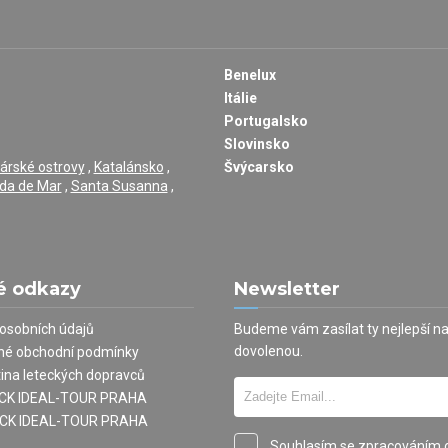
Benelux
Itálie
Portugalsko
Slovinsko
árské ostrovy
,
Katalánsko
,
Švýcarsko
da de Mar
,
Santa Susanna
,
é odkazy
Newsletter
osobních údajů
Budeme vám zasílat ty nejlepší n
dovolenou.
né obchodní podmínky
tina leteckých dopravců
í CK IDEAL-TOUR PRAHA
 CK IDEAL-TOUR PRAHA
Souhlasím se zpracováním 