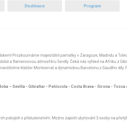
Destinace
Program
ělskem! Prozkoumáme majestátní památky v Zaragoze, Madridu a Toled
obě a flamencovou atmosféru Sevilly. Čeká nás výhled na Afriku z Gibr
 navštívíme klášter Montserrat a dynamickou Barcelonu s Gaudího díly. P
oba – Sevilla - Gibraltar - Peňíscola - Costa Brava - Girona - Tossa 
ch pokojích s příslušenstvím. Možno zajistit ubytování 3.osoby na přistýl