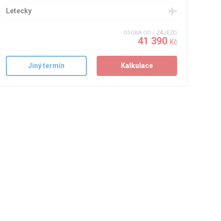
Letecky
OSOBA OD / ZÁJEZD
41 390
Kč
Jiný termín
Kalkulace