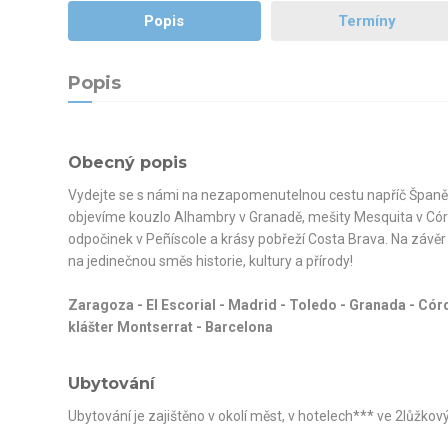
Popis
Termíny
Popis
Obecný popis
Vydejte se s námi na nezapomenutelnou cestu napříč Špan
objevíme kouzlo Alhambry v Granadě, mešity Mesquita v Córd
odpočinek v Peñíscole a krásy pobřeží Costa Brava. Na závěr
na jedinečnou směs historie, kultury a přírody!
Zaragoza - El Escorial - Madrid - Toledo - Granada - Córd
klášter Montserrat - Barcelona
Ubytování
Ubytování je zajištěno v okolí měst, v hotelech*** ve 2lůžkový