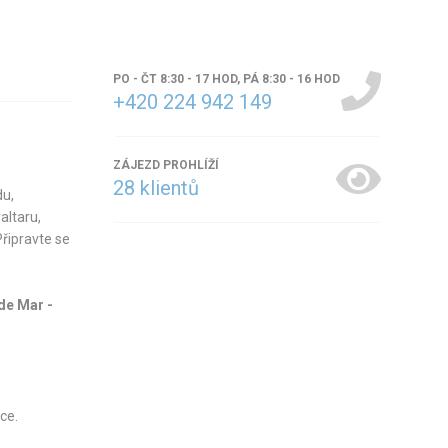
PO - ČT 8:30 - 17 HOD, PÁ 8:30 - 16 HOD
+420 224 942 149
ZÁJEZD PROHLÍŽÍ
28
klientů
u,
altaru,
řipravte se
de Mar -
ce.