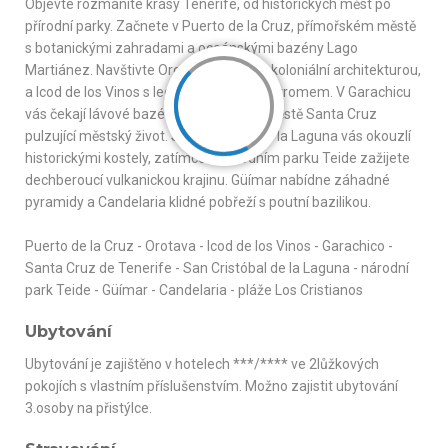
Objevte rozmanité krásy Tenerife, od historických měst po
přírodní parky. Začnete v Puerto de la Cruz, přímořském městě
s botanickými zahradami a oceánskými bazény Lago
Martiánez. Navštivte Orotavu, známou koloniální architekturou,
a Icod de los Vinos s legendárním Dračí stromem. V Garachicu
vás čekají lávové bazénky a v hlavním městě Santa Cruz
pulzující městský život. San Cristóbal de la Laguna vás okouzlí
historickými kostely, zatímco v národním parku Teide zažijete
dechberoucí vulkanickou krajinu. Güímar nabídne záhadné
pyramidy a Candelaria klidné pobřeží s poutní bazilikou.
Puerto de la Cruz - Orotava - Icod de los Vinos - Garachico -
Santa Cruz de Tenerife - San Cristóbal de la Laguna - národní
park Teide - Güímar - Candelaria - pláže Los Cristianos
Ubytování
Ubytování je zajištěno v hotelech ***/**** ve 2lůžkových
pokojích s vlastním příslušenstvím. Možno zajistit ubytování
3.osoby na přistýlce.