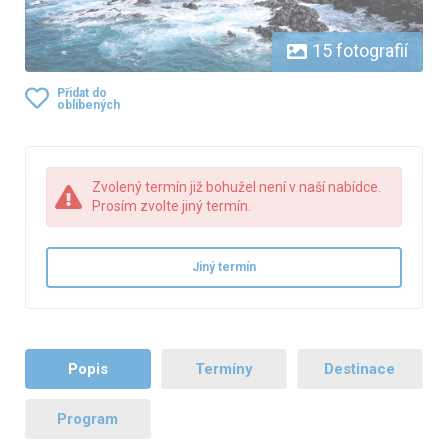
15 fotografií
Přidat do
oblíbených
Zvolený termín již bohužel není v naší nabídce.
Prosím zvolte jiný termín.
Jiný termín
Popis
Termíny
Destinace
Program