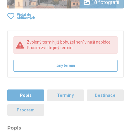
18 fotografií
Přidat do
oblíbených
Zvolený termín již bohužel není v naší nabídce.
Prosím zvolte jiný termín.
Jiný termín
Popis
Termíny
Destinace
Program
Popis