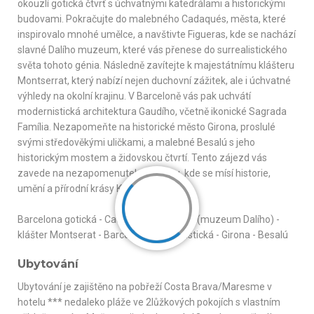
okouzlí gotická čtvrť s úchvatnými katedrálami a historickými
budovami. Pokračujte do malebného Cadaqués, města, které
inspirovalo mnohé umělce, a navštivte Figueras, kde se nachází
slavné Dalího muzeum, které vás přenese do surrealistického
světa tohoto génia. Následně zavítejte k majestátnímu klášteru
Montserrat, který nabízí nejen duchovní zážitek, ale i úchvatné
výhledy na okolní krajinu. V Barceloně vás pak uchvátí
modernistická architektura Gaudího, včetně ikonické Sagrada
Família. Nezapomeňte na historické město Girona, proslulé
svými středověkými uličkami, a malebné Besalú s jeho
historickým mostem a židovskou čtvrtí. Tento zájezd vás
zavede na nezapomenutelnou cestu, kde se mísí historie,
umění a přírodní krásy Katalánska.
Barcelona gotická - Cadaques - Figueras (muzeum Dalího) -
klášter Montserat - Barcelona modernistická - Girona - Besalú
Ubytování
Ubytování je zajištěno na pobřeží Costa Brava/Maresme v
hotelu *** nedaleko pláže ve 2lůžkových pokojích s vlastním