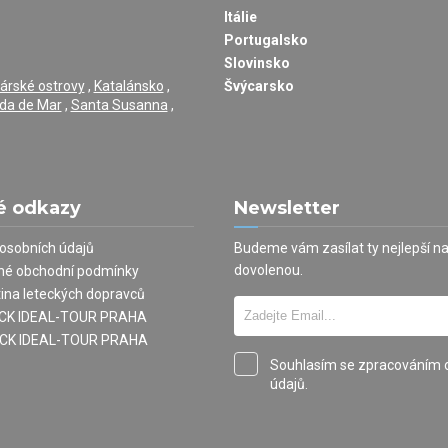
Itálie
Portugalsko
Slovinsko
árské ostrovy
,
Katalánsko
,
Švýcarsko
da de Mar
,
Santa Susanna
,
é odkazy
Newsletter
osobních údajů
Budeme vám zasílat ty nejlepší n
dovolenou.
né obchodní podmínky
tina leteckých dopravců
í CK IDEAL-TOUR PRAHA
 CK IDEAL-TOUR PRAHA
Souhlasím se zpracováním 
údajů.