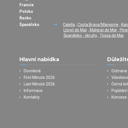
Francie
Polsko
Řecko
Španělsko
Calella
,
Costa Brava/Maresme
,
Kan
Lloret de Mar
,
Malgrat de Mar
,
Pine
Španělsko - okruhy
,
Tossa de Mar
Hlavní nabídka
Důležit
Dovolená
Ochrana 
First Minute 2026
Všeobec
Last Minute 2026
Černá lis
Informace
Pojištěn
Kontakty
Koncese