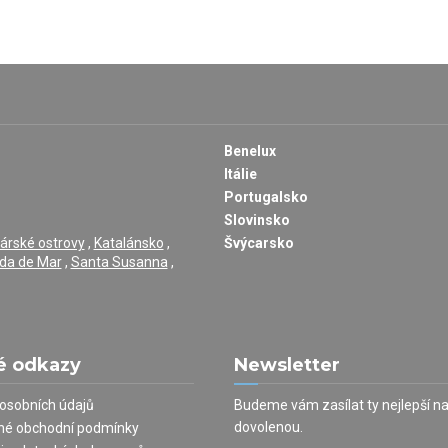
Benelux
Itálie
Portugalsko
Slovinsko
árské ostrovy
,
Katalánsko
,
Švýcarsko
da de Mar
,
Santa Susanna
,
é odkazy
Newsletter
osobních údajů
Budeme vám zasílat ty nejlepší n
dovolenou.
né obchodní podmínky