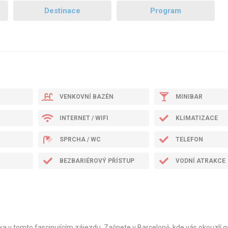
Destinace
Program
VENKOVNÍ BAZÉN
MINIBAR
INTERNET / WIFI
KLIMATIZACE
SPRCHA / WC
TELEFON
BEZBARIÉROVÝ PŘÍSTUP
VODNÍ ATRAKCE
a v tomto fascinujícím zájezdu. Začnete v Barceloně, kde vás okouzlí go