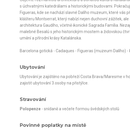
s úchvatnými katedrálami a historickými budovami. Pokraču
Figueras, kde se nachází slavné Dalího muzeum, které vás př
klášteru Montserrat, který nabízí nejen duchovní zážitek, ale
architektura Gaudího, včetně ikonické Sagrada Família. Neza
malebné Besalú s jeho historickým mostem a židovskou čtvrt
umění a přírodní krásy Katalánska.
Barcelona gotická - Cadaques - Figueras (muzeum Dalího) - k
Ubytování
Ubytování je zajištěno na pobřeží Costa Brava/Maresme v ho
zajistit ubytování 3.osoby na přistýlce.
Stravování
Polopenze
- snídaně a večeře formou švédských stolů
Povinné poplatky na místě