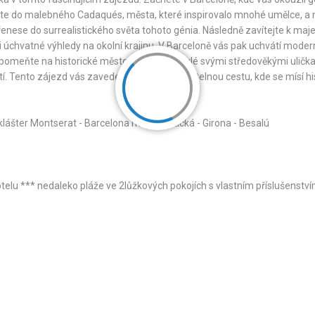
jte do malebného Cadaqués, města, které inspirovalo mnohé umělce, a 
enese do surrealistického světa tohoto génia. Následně zavítejte k maj
 i úchvatné výhledy na okolní krajinu. V Barceloně vás pak uchvátí moder
pomeňte na historické město Girona, proslulé svými středověkými ulička
í. Tento zájezd vás zavede na nezapomenutelnou cestu, kde se mísí his
lášter Montserat - Barcelona modernistická - Girona - Besalú
telu *** nedaleko pláže ve 2lůžkových pokojích s vlastním příslušenstv