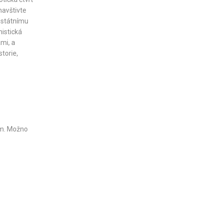
navštivte
estátnímu
nistická
mi, a
torie,
ím. Možno