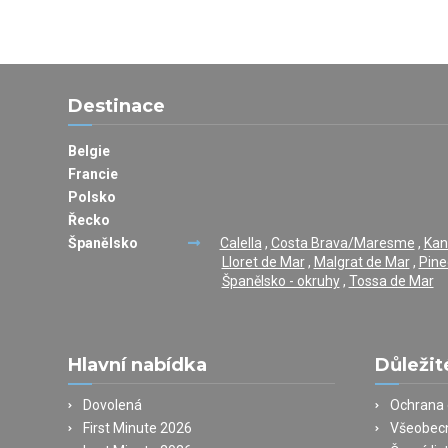
Destinace
Belgie
Francie
Polsko
Řecko
Španělsko
Calella
,
Costa Brava/Maresme
,
Kan
Lloret de Mar
,
Malgrat de Mar
,
Pine
Španělsko - okruhy
,
Tossa de Mar
Hlavní nabídka
Důležit
Dovolená
Ochrana 
First Minute 2026
Všeobec