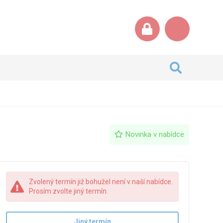
Novinka v nabídce
Zvolený termín již bohužel není v naší nabídce.
Prosím zvolte jiný termín.
Jiný termín