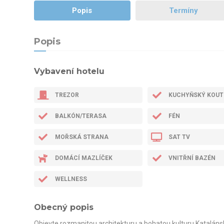
Popis
Termíny
Popis
Vybavení hotelu
TREZOR
KUCHYŇSKÝ KOUT
BALKÓN/TERASA
FÉN
MOŘSKÁ STRANA
SAT TV
DOMÁCÍ MAZLÍČEK
VNITŘNÍ BAZÉN
WELLNESS
Obecný popis
Objevte rozmanitou architekturu a bohatou kulturu Katalánsk