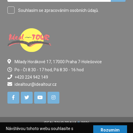
Souhlasím se zpracováním osobních údajů.
Milady Horákové 17, 17000 Praha 7-Holešovice
Po - Čt 8:30 - 17 hod, Pá 8:30 - 16 hod
+420 224 942 149
idealtour@idealtour.cz
IDEAL-TOUR PRAHA
©
2026
Návštěvou tohoto webu souhlasíte s
Rozumím