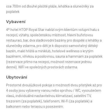
cca 700m od dlouhé písčité pláže, lehátka a slunečníky za
poplatek
Vybavení
4* hotel HTOP Royal Star nabízí svým klientům vstupní halu s
recepcí, výtahy, společenskou místnost, hlavní bufetovou
restauraci, bar, dva sladkovodní bazény pro dospělé s lehátky a
slunečníky zdarma, pro děti je k dispozici samostatný dětský
bazén, malé hřiště a miniklub, hotelové wellness s krytým
bazénem, vířivkou a posilovnou, sauna a hammam za poplatek
(rezervace přímo na recepci, možnost rezervace jednou
denně). WiFi ve společných prostorách zdarma.
Ubytování
Prostorné dvoulůžkové pokoje s možností dvou přistýlek až pro
4 osoby jsou vybaveny vanou nebo sprchou / WC, vysoušečem
vlasů, individuálně nastavitelnou klimatizací, satelitní TV,
trezorem (za poplatek), telefonem, Wi-Fi (za poplatek) a
balkonem nebo terasou s posezením.