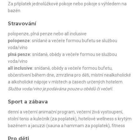
Za příplatek jednolůžkové pokoje nebo pokoje s výhledem na
bazén.
Stravování
polopenze, plná penze nebo all inclusive
polopenze:
snídaně a večeře formou bufetu se službou
voda/víno
plná penze:
snídaně, obědy a večeře formou se službou
voda/víno
all inclusive:
snídaně, obědy a večeře formou bufetu,
občerstvení během dne, zmrzlina pro děti, místní nealkoholické
a alkoholické nápoje v místech a časech určených hotelem.
Služba voda/víno je podávána pouze u obědů či večeří.
Sport a zábava
denní a večerní animační program, večerní živá vystoupení,
stolní tenis a kulečník (za poplatek), hotelové wellness s krytým
bazénem a jacuzzi (sauna a hammam za poplatek), fitness
Pro děti