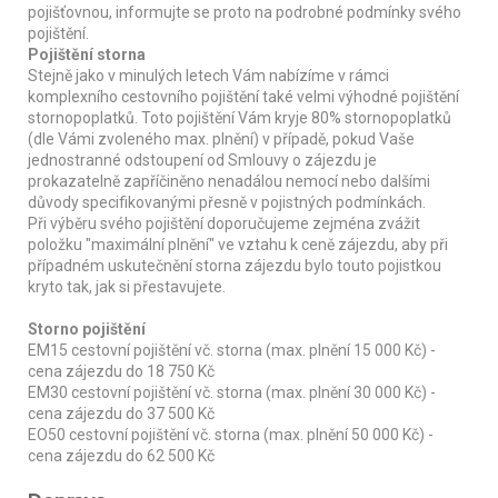
pojišťovnou, informujte se proto na podrobné podmínky svého
pojištění.
Pojištění storna
Stejně jako v minulých letech Vám nabízíme v rámci
komplexního cestovního pojištění také velmi výhodné pojištění
stornopoplatků. Toto pojištění Vám kryje 80% stornopoplatků
(dle Vámi zvoleného max. plnění) v případě, pokud Vaše
jednostranné odstoupení od Smlouvy o zájezdu je
prokazatelně zapříčiněno nenadálou nemocí nebo dalšími
důvody specifikovanými přesně v pojistných podmínkách.
Při výběru svého pojištění doporučujeme zejména zvážit
položku "maximální plnění" ve vztahu k ceně zájezdu, aby při
případném uskutečnění storna zájezdu bylo touto pojistkou
kryto tak, jak si přestavujete.
Storno pojištění
EM15 cestovní pojištění vč. storna (max. plnění 15 000 Kč) -
cena zájezdu do 18 750 Kč
EM30 cestovní pojištění vč. storna (max. plnění 30 000 Kč) -
cena zájezdu do 37 500 Kč
EO50 cestovní pojištění vč. storna (max. plnění 50 000 Kč) -
cena zájezdu do 62 500 Kč