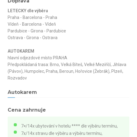
Doprava
LETECKY dle výběru
Praha - Barcelona - Praha
Vídeň - Barcelona - Vídeň
Pardubice - Girona - Pardubice
Ostrava - Girona - Ostrava
AUTOKAREM
hlavní odjezdové místo PRAHA
Předpokládaná trasa: Brno, Velká Bíteš, Velké Meziříčí, Jihlava
(Pávov), Humpolec, Praha, Beroun, Hořovice (Žebrák), Plzeň,
Rozvadov
Autokarem
Cena zahrnuje
7×/14x ubytování v hotelu **** dle výběru termínu,
7x/14x stravu dle výběru a výběru termínu,