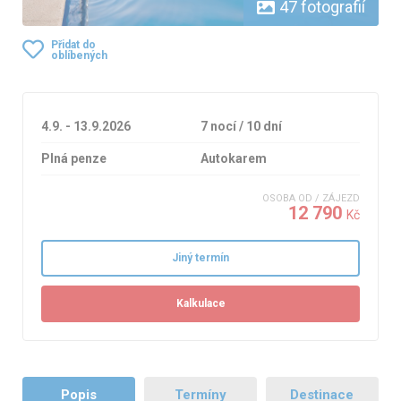
47 fotografií
Přidat do
oblíbených
4.9. - 13.9.2026
7 nocí / 10 dní
Plná penze
Autokarem
OSOBA OD / ZÁJEZD
12 790
Kč
Jiný termín
Kalkulace
Popis
Termíny
Destinace