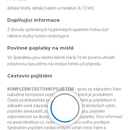
dětské hřiště, dětský bazén a miniklub (4-12 let).
Doplňující informace
Z důvodu zpřísněných hygienických opatření mohou být
některé služby hotelu nedostupné.
Povinné poplatky na místě
Ve Španělsku jsou všichni klienti starší 16 let povinni uhradit
pobytovou taxu přímo na recepci hotelu při příjezdu
Cestovní pojištění
KOMPLEXNÍ CESTOVNÍ POJIŠTĚNÍ
- spolu se zájezdem Vám
nabízíme komplexní cestovní pojištění, které je produktem
České podnikatelské pojišťovny, a.s. Pojištění je příplatkem k
základní ceně zájezdu a zahrnuje: pojištění léčebných výloh,
pojištění zavazadel, pojištění následky úrazu, pojištění
odpovědnosti za škody, pojištění stornopoplatků. Více informací
na www.idealtour.cz, nebo na vyžádání u svého prodejce.
Sjednáním pojištění vzniká smluvní vztah mezi Vámi a