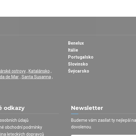
Benelux
Itálie
Portugalsko
Slovinsko
árské ostrovy
,
Katalánsko
,
Švýcarsko
da de Mar
,
Santa Susanna
,
é odkazy
Newsletter
osobních údajů
Budeme vám zasílat ty nejlepší n
dovolenou.
né obchodní podmínky
tina leteckých dopravců