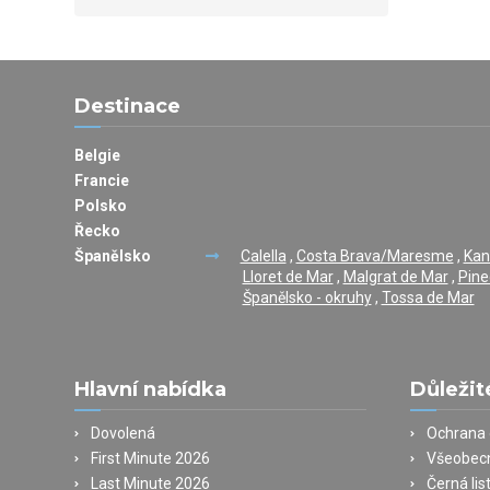
Destinace
Belgie
Francie
Polsko
Řecko
Španělsko
Calella
,
Costa Brava/Maresme
,
Kan
Lloret de Mar
,
Malgrat de Mar
,
Pine
Španělsko - okruhy
,
Tossa de Mar
Hlavní nabídka
Důležit
Dovolená
Ochrana 
First Minute 2026
Všeobec
Last Minute 2026
Černá lis