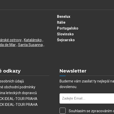
Benelux
Itálie
Portugalsko
Slovinsko
árské ostrovy
,
Katalánsko
,
Švýcarsko
da de Mar
,
Santa Susanna
,
é odkazy
Newsletter
osobních údajů
Budeme vám zasílat ty nejlepší n
dovolenou.
né obchodní podmínky
tina leteckých dopravců
í CK IDEAL-TOUR PRAHA
 CK IDEAL-TOUR PRAHA
Souhlasím se zpracováním 