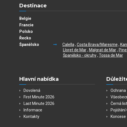
Destinace
Belgie
Francie
Polsko
Řecko
Španělsko
Calella
,
Costa Brava/Maresme
,
Kan
Lloret de Mar
,
Malgrat de Mar
,
Pine
Španělsko - okruhy
,
Tossa de Mar
Hlavní nabídka
Důležit
Dovolená
Ochrana 
First Minute 2026
Všeobec
Last Minute 2026
Černá lis
Informace
Pojištěn
Kontakty
Koncese