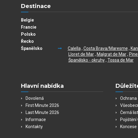
Destinace
Belgie
Francie
Polsko
Řecko
Španělsko
Calella
,
Costa Brava/Maresme
,
Kan
Lloret de Mar
,
Malgrat de Mar
,
Pine
Španělsko - okruhy
,
Tossa de Mar
Hlavní nabídka
Důležit
Dovolená
Ochrana 
First Minute 2026
Všeobec
Last Minute 2026
Černá lis
Informace
Pojištěn
Kontakty
Koncese