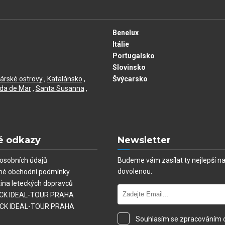
Benelux
Itálie
Portugalsko
Slovinsko
árské ostrovy
,
Katalánsko
,
Švýcarsko
da de Mar
,
Santa Susanna
,
é odkazy
Newsletter
osobních údajů
Budeme vám zasílat ty nejlepší n
dovolenou.
né obchodní podmínky
tina leteckých dopravců
í CK IDEAL-TOUR PRAHA
 CK IDEAL-TOUR PRAHA
Souhlasím se zpracováním 