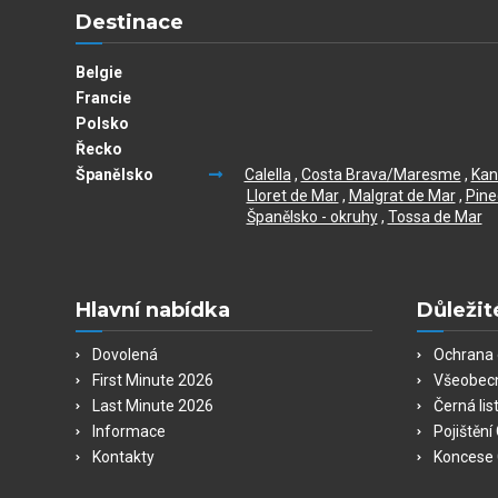
Destinace
Belgie
Francie
Polsko
Řecko
Španělsko
Calella
,
Costa Brava/Maresme
,
Kan
Lloret de Mar
,
Malgrat de Mar
,
Pine
Španělsko - okruhy
,
Tossa de Mar
Hlavní nabídka
Důležit
Dovolená
Ochrana 
First Minute 2026
Všeobec
Last Minute 2026
Černá lis
Informace
Pojištěn
Kontakty
Koncese