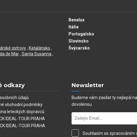
Benelux
Itálie
Portugalsko
Slovinsko
árské ostrovy
,
Katalánsko
,
Švýcarsko
da de Mar
,
Santa Susanna
,
é odkazy
Newsletter
osobních údajů
Budeme vám zasílat ty nejlepší n
dovolenou.
né obchodní podmínky
tina leteckých dopravců
í CK IDEAL-TOUR PRAHA
 CK IDEAL-TOUR PRAHA
Souhlasím se zpracováním 