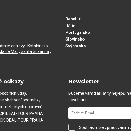
Benelux
Itálie
Portugalsko
Slovinsko
árské ostrovy
,
Katalánsko
,
Švýcarsko
da de Mar
,
Santa Susanna
,
é odkazy
Newsletter
osobních údajů
Budeme vám zasílat ty nejlepší n
dovolenou.
né obchodní podmínky
tina leteckých dopravců
í CK IDEAL-TOUR PRAHA
 CK IDEAL-TOUR PRAHA
Souhlasím se zpracováním 