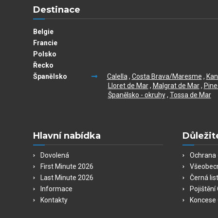
Destinace
Belgie
Francie
Polsko
Řecko
Španělsko
Calella
,
Costa Brava/Maresme
,
Kan
Lloret de Mar
,
Malgrat de Mar
,
Pine
Španělsko - okruhy
,
Tossa de Mar
Hlavní nabídka
Důležit
Dovolená
Ochrana 
First Minute 2026
Všeobec
Last Minute 2026
Černá lis
Informace
Pojištěn
Kontakty
Koncese