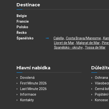
Destinace
Belgie
Francie
Polsko
Řecko
Španělsko
Calella
,
Costa Brava/Maresme
,
Kan
Lloret de Mar
,
Malgrat de Mar
,
Pine
Španělsko - okruhy
,
Tossa de Mar
Hlavní nabídka
Důležit
Dovolená
Ochrana 
First Minute 2026
Všeobec
Last Minute 2026
Černá lis
Informace
Pojištěn
Kontakty
Koncese