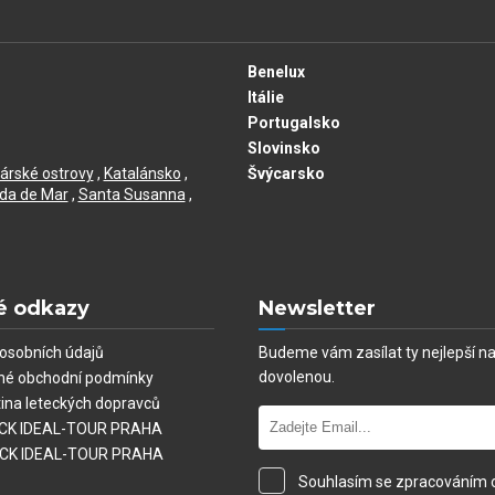
Benelux
Itálie
Portugalsko
Slovinsko
árské ostrovy
,
Katalánsko
,
Švýcarsko
da de Mar
,
Santa Susanna
,
é odkazy
Newsletter
osobních údajů
Budeme vám zasílat ty nejlepší n
dovolenou.
né obchodní podmínky
tina leteckých dopravců
í CK IDEAL-TOUR PRAHA
 CK IDEAL-TOUR PRAHA
Souhlasím se zpracováním 