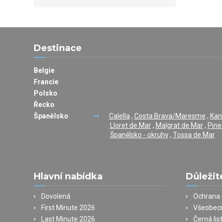
Destinace
Belgie
Francie
Polsko
Řecko
Španělsko
Calella
,
Costa Brava/Maresme
,
Kan
Lloret de Mar
,
Malgrat de Mar
,
Pine
Španělsko - okruhy
,
Tossa de Mar
Hlavní nabídka
Důležit
Dovolená
Ochrana 
First Minute 2026
Všeobec
Last Minute 2026
Černá lis