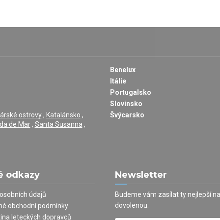
Benelux
Itálie
Portugalsko
Slovinsko
árské ostrovy
,
Katalánsko
,
Švýcarsko
da de Mar
,
Santa Susanna
,
é odkazy
Newsletter
osobních údajů
Budeme vám zasílat ty nejlepší n
dovolenou.
né obchodní podmínky
tina leteckých dopravců