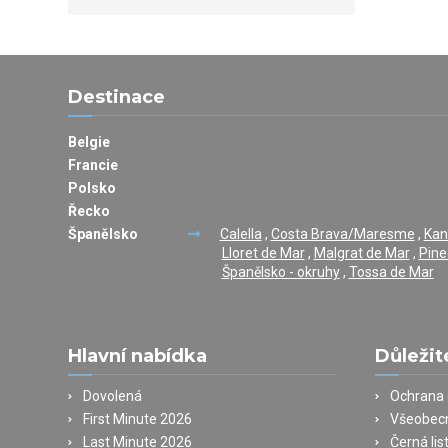
Destinace
Belgie
Francie
Polsko
Řecko
Španělsko
Calella
,
Costa Brava/Maresme
,
Kan
Lloret de Mar
,
Malgrat de Mar
,
Pine
Španělsko - okruhy
,
Tossa de Mar
Hlavní nabídka
Důležit
Dovolená
Ochrana 
First Minute 2026
Všeobec
Last Minute 2026
Černá lis