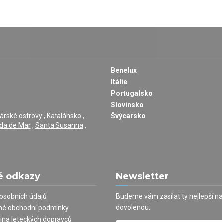
Benelux
Itálie
Portugalsko
Slovinsko
árské ostrovy
,
Katalánsko
,
Švýcarsko
da de Mar
,
Santa Susanna
,
é odkazy
Newsletter
osobních údajů
Budeme vám zasílat ty nejlepší n
dovolenou.
né obchodní podmínky
tina leteckých dopravců