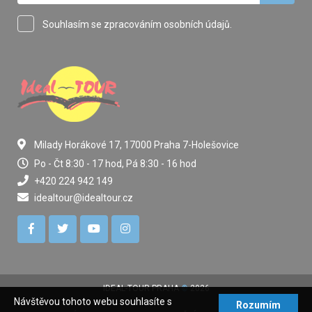
Souhlasím se zpracováním osobních údajů.
Milady Horákové 17, 17000 Praha 7-Holešovice
Po - Čt 8:30 - 17 hod, Pá 8:30 - 16 hod
+420 224 942 149
idealtour@idealtour.cz
IDEAL-TOUR PRAHA
©
2026
Návštěvou tohoto webu souhlasíte s
Rozumím