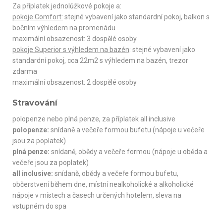
Za příplatek jednolůžkové pokoje a:
pokoje Comfort:
stejné vybavení jako standardní pokoj, balkon s
bočním výhledem na promenádu
maximální obsazenost: 3 dospělé osoby
pokoje Superior s výhledem na bazén
: stejné vybavení jako
standardní pokoj, cca 22m2 s výhledem na bazén, trezor
zdarma
maximální obsazenost: 2 dospělé osoby
Stravování
polopenze nebo plná penze, za příplatek all inclusive
polopenze:
snídaně a večeře formou bufetu (nápoje u večeře
jsou za poplatek)
plná penze:
snídaně, obědy a večeře formou (nápoje u oběda a
večeře jsou za poplatek)
all inclusive:
snídaně, obědy a večeře formou bufetu,
občerstvení během dne, místní nealkoholické a alkoholické
nápoje v místech a časech určených hotelem, sleva na
vstupném do spa