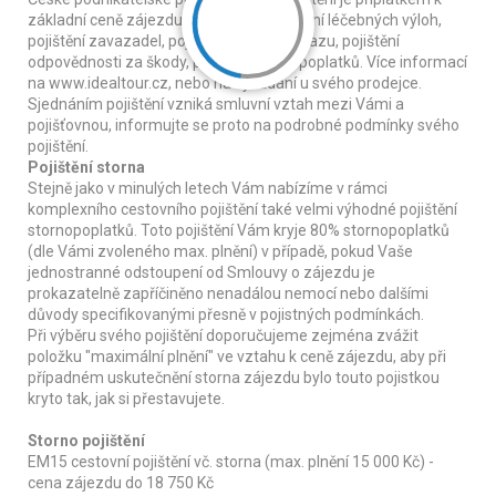
základní ceně zájezdu a zahrnuje: pojištění léčebných výloh,
pojištění zavazadel, pojištění následky úrazu, pojištění
odpovědnosti za škody, pojištění stornopoplatků. Více informací
na www.idealtour.cz, nebo na vyžádání u svého prodejce.
Sjednáním pojištění vzniká smluvní vztah mezi Vámi a
pojišťovnou, informujte se proto na podrobné podmínky svého
pojištění.
Pojištění storna
Stejně jako v minulých letech Vám nabízíme v rámci
komplexního cestovního pojištění také velmi výhodné pojištění
stornopoplatků. Toto pojištění Vám kryje 80% stornopoplatků
(dle Vámi zvoleného max. plnění) v případě, pokud Vaše
jednostranné odstoupení od Smlouvy o zájezdu je
prokazatelně zapříčiněno nenadálou nemocí nebo dalšími
důvody specifikovanými přesně v pojistných podmínkách.
Při výběru svého pojištění doporučujeme zejména zvážit
položku "maximální plnění" ve vztahu k ceně zájezdu, aby při
případném uskutečnění storna zájezdu bylo touto pojistkou
kryto tak, jak si přestavujete.
Storno pojištění
EM15 cestovní pojištění vč. storna (max. plnění 15 000 Kč) -
cena zájezdu do 18 750 Kč