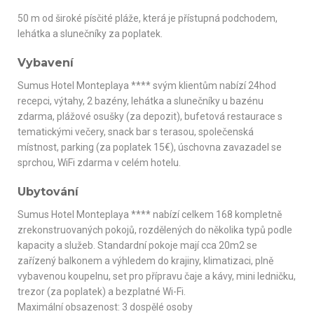
50 m od široké písčité pláže, která je přístupná podchodem,
lehátka a slunečníky za poplatek.
Vybavení
Sumus Hotel Monteplaya **** svým klientům nabízí 24hod
recepci, výtahy, 2 bazény, lehátka a slunečníky u bazénu
zdarma, plážové osušky (za depozit), bufetová restaurace s
tematickými večery, snack bar s terasou, společenská
místnost, parking (za poplatek 15€), úschovna zavazadel se
sprchou, WiFi zdarma v celém hotelu.
Ubytování
Sumus Hotel Monteplaya **** nabízí celkem 168 kompletně
zrekonstruovaných pokojů, rozdělených do několika typů podle
kapacity a služeb. Standardní pokoje mají cca 20m2 se
zařízený balkonem a výhledem do krajiny, klimatizaci, plně
vybavenou koupelnu, set pro přípravu čaje a kávy, mini ledničku,
trezor (za poplatek) a bezplatné Wi-Fi.
Maximální obsazenost: 3 dospělé osoby