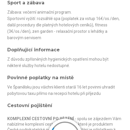
Sport a zábava
Zábava: večerní animační program.
Sportovní vyžití: rozsáhlé spa (poplatek za vstup 16€/os./den,
další procedury dle platných hotelových ceníků), fitness
(3€/os./den), zen garden - relaxační prostor s lehátky a
barovým servisem
Doplňující informace
Z důvodu zpřísněných hygienických opatření mohou být
některé služby hotelu nedostupné.
Povinné poplatky na místě
Ve Španělsku jsou všichni klienti starší 16 let povinni uhradit
pobytovou taxu přímo na recepci hotelu při příjezdu
Cestovní pojištění
KOMPLEXNÍ CESTOVNÍ POJIŠTĚNÍ
- spolu se zájezdem Vám
nabízíme komplexní cestovní pojištění, které je produktem
České podnikatelské pojišťovny, a.s. Pojištění je příplatkem k