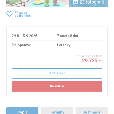
23 fotografií
Přidat do
oblíbených
29.8. - 5.9.2026
7 nocí / 8 dní
Polopenze
Letecky
OSOBA OD / ZÁJEZD
29 735
Kč
Jiný termín
Kalkulace
Popis
Termíny
Destinace