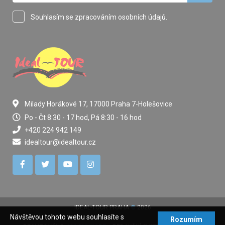
Souhlasím se zpracováním osobních údajů.
Milady Horákové 17, 17000 Praha 7-Holešovice
Po - Čt 8:30 - 17 hod, Pá 8:30 - 16 hod
+420 224 942 149
idealtour@idealtour.cz
IDEAL-TOUR PRAHA
©
2026
Návštěvou tohoto webu souhlasíte s
Rozumím