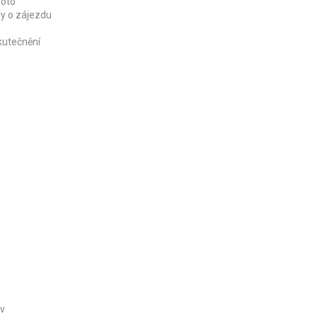
Toto
vy o zájezdu
kutečnění
ov