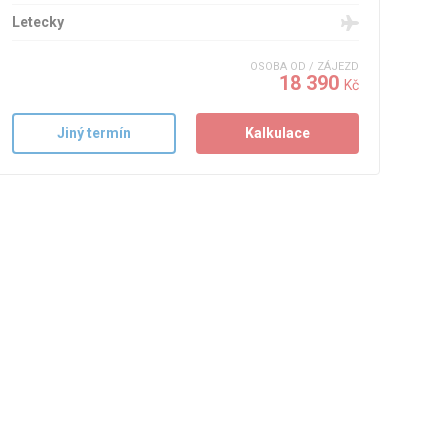
Letecky
OSOBA OD / ZÁJEZD
18 390
Kč
Jiný termín
Kalkulace