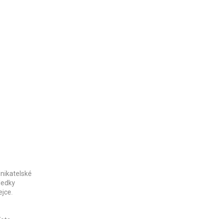
nikatelské
sledky
ejce.