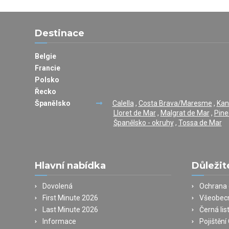
Destinace
Belgie
Francie
Polsko
Řecko
Španělsko
Calella
,
Costa Brava/Maresme
,
Kan
Lloret de Mar
,
Malgrat de Mar
,
Pine
Španělsko - okruhy
,
Tossa de Mar
Hlavní nabídka
Důležit
Dovolená
Ochrana 
First Minute 2026
Všeobec
Last Minute 2026
Černá lis
Informace
Pojištěn