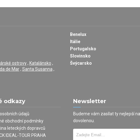
Benelux
Itálie
Portugalsko
Slovinsko
árské ostrovy
,
Katalánsko
,
Švýcarsko
da de Mar
,
Santa Susanna
,
é odkazy
Newsletter
osobních údajů
Budeme vám zasílat ty nejlepší n
dovolenou.
né obchodní podmínky
tina leteckých dopravců
í CK IDEAL-TOUR PRAHA