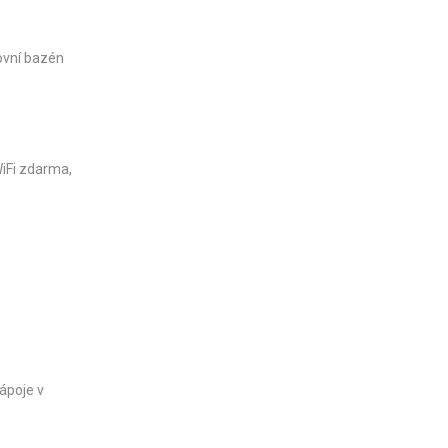
kovní bazén
WiFi zdarma,
ápoje v