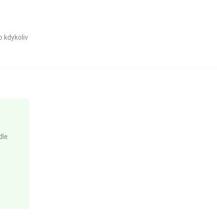
p kdykoliv
dle