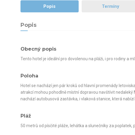
Popis
Termíny
Popis
Obecný popis
Tento hotel je ideální pro dovolenou na pláži, i pro rodiny a m
Poloha
Hotel se nachází jen pár kroků od hlavní promenády letovisk
atrakcí mohou pohodlně místní dopravou navštívit nedaleký 
nachází autobusová zastávka, i vlaková stanice, která nabízí
Pláž
50 metrů od písčité pláže, lehátka a slunečníky za poplatek