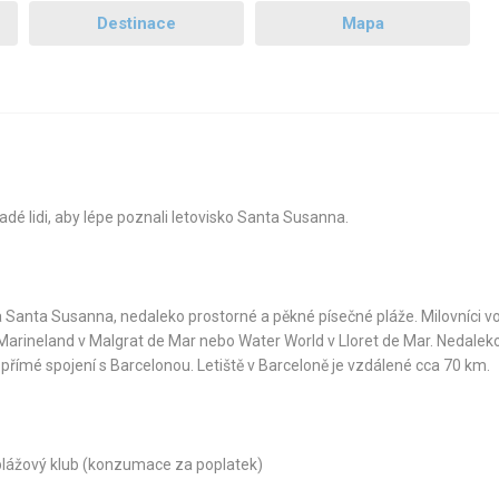
Destinace
Mapa
ladé lidi, aby lépe poznali letovisko Santa Susanna.
a Santa Susanna, nedaleko prostorné a pěkné písečné pláže. Milovníci v
Marineland v Malgrat de Mar nebo Water World v Lloret de Mar. Nedaleko
 přímé spojení s Barcelonou. Letiště v Barceloně je vzdálené cca 70 km.
, plážový klub (konzumace za poplatek)