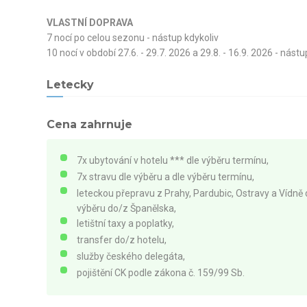
VLASTNÍ DOPRAVA
7 nocí po celou sezonu - nástup kdykoliv
10 nocí v období 27.6. - 29.7. 2026 a 29.8. - 16.9. 2026 - nástu
Letecky
Cena zahrnuje
7x ubytování v hotelu *** dle výběru termínu,
7x stravu dle výběru a dle výběru termínu,
leteckou přepravu z Prahy, Pardubic, Ostravy a Vídně 
výběru do/z Španělska,
letištní taxy a poplatky,
transfer do/z hotelu,
služby českého delegáta,
pojištění CK podle zákona č. 159/99 Sb.