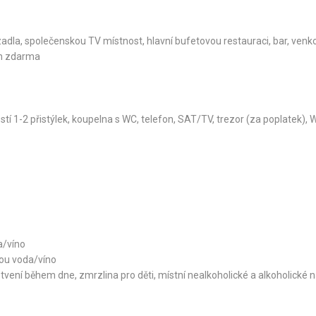
azadla, společenskou TV místnost, hlavní bufetovou restauraci, bar, ven
ch zdarma
 1-2 přistýlek, koupelna s WC, telefon, SAT/TV, trezor (za poplatek), 
a/víno
bou voda/víno
vení během dne, zmrzlina pro děti, místní nealkoholické a alkoholické n