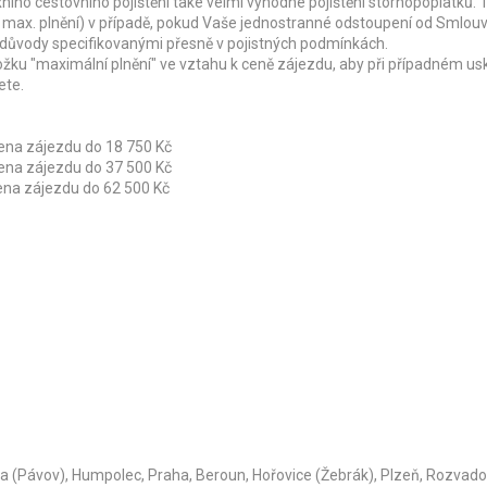
ího cestovního pojištění také velmi výhodné pojištění stornopoplatků. 
 max. plnění) v případě, pokud Vaše jednostranné odstoupení od Smlou
 důvody specifikovanými přesně v pojistných podmínkách.
ožku "maximální plnění" ve vztahu k ceně zájezdu, aby při případném us
ete.
 cena zájezdu do 18 750 Kč
 cena zájezdu do 37 500 Kč
cena zájezdu do 62 500 Kč
ava (Pávov), Humpolec, Praha, Beroun, Hořovice (Žebrák), Plzeň, Rozvad