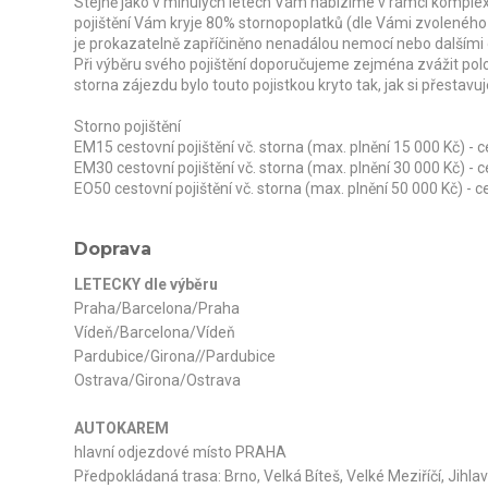
Stejně jako v minulých letech Vám nabízíme v rámci komplexn
pojištění Vám kryje 80% stornopoplatků (dle Vámi zvoleného
je prokazatelně zapříčiněno nenadálou nemocí nebo dalšími
Při výběru svého pojištění doporučujeme zejména zvážit pol
storna zájezdu bylo touto pojistkou kryto tak, jak si přestavuj
Storno pojištění
EM15 cestovní pojištění vč. storna (max. plnění 15 000 Kč) -
EM30 cestovní pojištění vč. storna (max. plnění 30 000 Kč) -
EO50 cestovní pojištění vč. storna (max. plnění 50 000 Kč) - 
Doprava
LETECKY dle výběru
Praha/Barcelona/Praha
Vídeň/Barcelona/Vídeň
Pardubice/Girona//Pardubice
Ostrava/Girona/Ostrava
AUTOKAREM
hlavní odjezdové místo PRAHA
Předpokládaná trasa: Brno, Velká Bíteš, Velké Meziříčí, Jihl