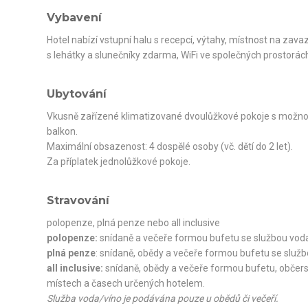
Vybavení
Hotel nabízí vstupní halu s recepcí, výtahy, místnost na zav
s lehátky a slunečníky zdarma, WiFi ve společných prostorá
Ubytování
Vkusně zařízené klimatizované dvoulůžkové pokoje s možností
balkon.
Maximální obsazenost: 4 dospělé osoby (vč. dětí do 2 let).
Za příplatek jednolůžkové pokoje.
Stravování
polopenze, plná penze nebo all inclusive
polopenze:
snídaně a večeře formou bufetu se službou vod
plná penze
: snídaně, obědy a večeře formou bufetu se služ
all inclusive:
snídaně, obědy a večeře formou bufetu, občerst
místech a časech určených hotelem.
Služba voda/víno je podávána pouze u obědů či večeří.