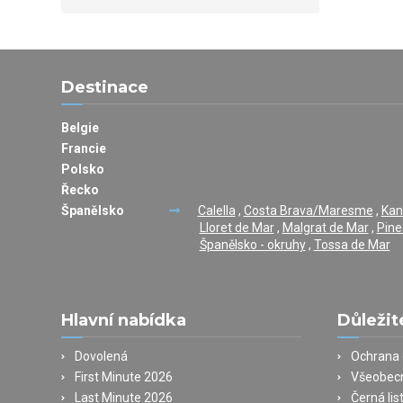
Destinace
Belgie
Francie
Polsko
Řecko
Španělsko
Calella
,
Costa Brava/Maresme
,
Kan
Lloret de Mar
,
Malgrat de Mar
,
Pine
Španělsko - okruhy
,
Tossa de Mar
Hlavní nabídka
Důležit
Dovolená
Ochrana 
First Minute 2026
Všeobec
Last Minute 2026
Černá lis