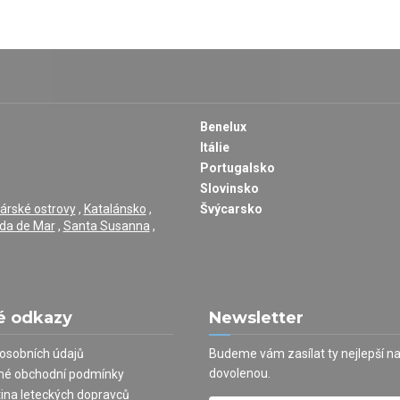
Benelux
Itálie
Portugalsko
Slovinsko
árské ostrovy
,
Katalánsko
,
Švýcarsko
da de Mar
,
Santa Susanna
,
é odkazy
Newsletter
osobních údajů
Budeme vám zasílat ty nejlepší n
dovolenou.
né obchodní podmínky
tina leteckých dopravců