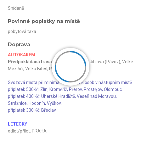
Snídaně
Povinné poplatky na místě
pobytová taxa
Doprava
AUTOKAREM
Předpokládaná trasa zájezdu: D1
Brno, Jihlava (Pávov), Velké
Meziříčí, Velká Bíteš, Praha, Plzeň
Svozová místa při minimálním počtu 8 osob v nástupním místě
příplatek 500Kč: Zlín, Kroměříž, Přerov, Prostějov, Olomouc.
příplatek 400 Kč: Uherské Hradiště, Veselí nad Moravou,
Strážnice, Hodonín, Vyškov.
příplatek 300 Kč: Břeclav.
LETECKY
odlet/přílet: PRAHA