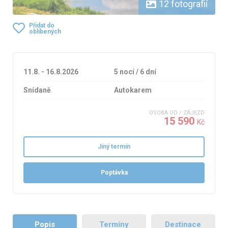
12 fotografií
Přidat do
oblíbených
11.8. - 16.8.2026
5 nocí / 6 dní
Snídaně
Autokarem
OSOBA OD / ZÁJEZD
15 590
Kč
Jiný termín
Poptávka
Popis
Termíny
Destinace