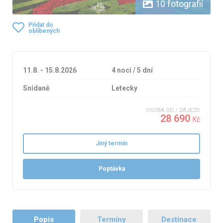
10 fotografií
Přidat do
oblíbených
11.8. - 15.8.2026
4 nocí / 5 dní
Snídaně
Letecky
OSOBA OD / ZÁJEZD
28 690
Kč
Jiný termín
Poptávka
Popis
Termíny
Destinace