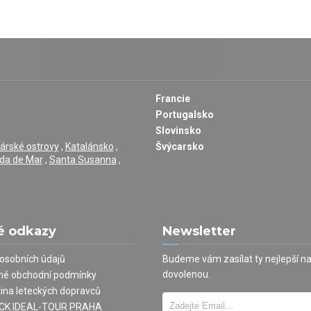
Francie
Portugalsko
Slovinsko
árské ostrovy
,
Katalánsko
,
Švýcarsko
da de Mar
,
Santa Susanna
,
é odkazy
Newsletter
osobních údajů
Budeme vám zasílat ty nejlepší n
dovolenou.
né obchodní podmínky
tina leteckých dopravců
í CK IDEAL-TOUR PRAHA