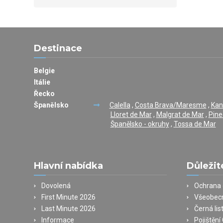
Destinace
Belgie
Itálie
Řecko
Španělsko
Calella
,
Costa Brava/Maresme
,
Kan
Lloret de Mar
,
Malgrat de Mar
,
Pine
Španělsko - okruhy
,
Tossa de Mar
Hlavní nabídka
Důležit
Dovolená
Ochrana 
First Minute 2026
Všeobec
Last Minute 2026
Černá lis
Informace
Pojištěn