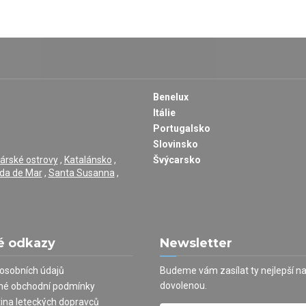
Benelux
Itálie
Portugalsko
Slovinsko
árské ostrovy
,
Katalánsko
,
Švýcarsko
da de Mar
,
Santa Susanna
,
é odkazy
Newsletter
osobních údajů
Budeme vám zasílat ty nejlepší n
dovolenou.
né obchodní podmínky
tina leteckých dopravců