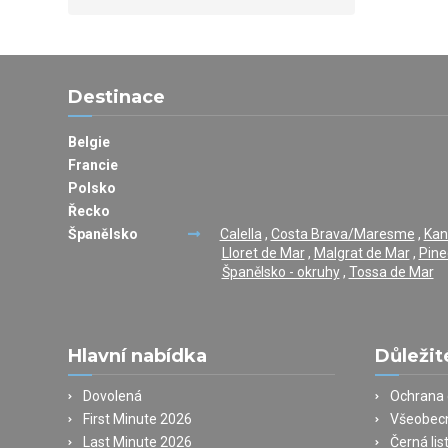
Destinace
Belgie
Francie
Polsko
Řecko
Španělsko
Calella
,
Costa Brava/Maresme
,
Kan
Lloret de Mar
,
Malgrat de Mar
,
Pine
Španělsko - okruhy
,
Tossa de Mar
Hlavní nabídka
Důležit
Dovolená
Ochrana 
First Minute 2026
Všeobec
Last Minute 2026
Černá lis