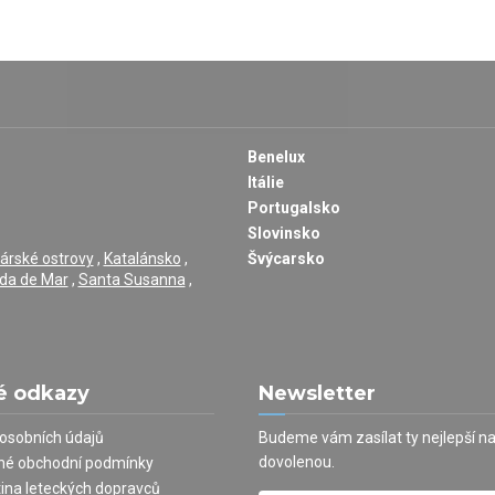
Benelux
Itálie
Portugalsko
Slovinsko
árské ostrovy
,
Katalánsko
,
Švýcarsko
da de Mar
,
Santa Susanna
,
é odkazy
Newsletter
osobních údajů
Budeme vám zasílat ty nejlepší n
dovolenou.
né obchodní podmínky
tina leteckých dopravců