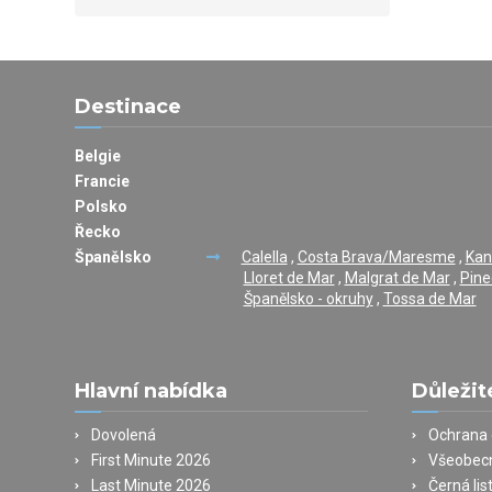
Destinace
Belgie
Francie
Polsko
Řecko
Španělsko
Calella
,
Costa Brava/Maresme
,
Kan
Lloret de Mar
,
Malgrat de Mar
,
Pine
Španělsko - okruhy
,
Tossa de Mar
Hlavní nabídka
Důležit
Dovolená
Ochrana 
First Minute 2026
Všeobec
Last Minute 2026
Černá lis