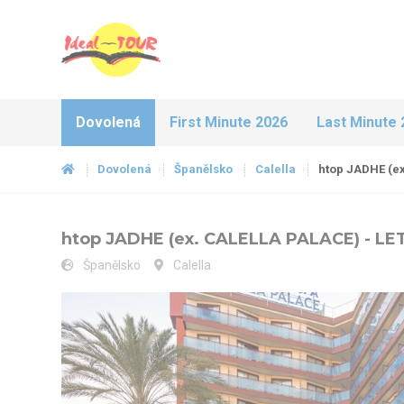
Dovolená
First Minute 2026
Last Minute 
Dovolená
Španělsko
Calella
htop JADHE (ex
htop JADHE (ex. CALELLA PALACE) - LE
Španělsko
Calella
htop JADHE (ex. CALELLA PALACE) - LET - bazén