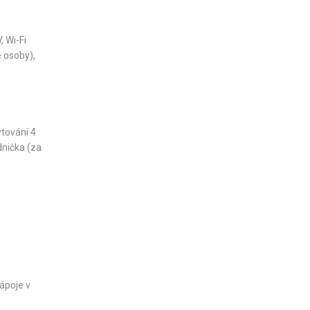
, Wi-Fi
 osoby),
ytování 4
dnička (za
ápoje v