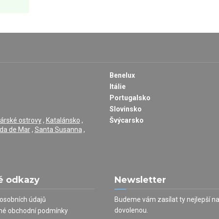
Benelux
Itálie
Portugalsko
Slovinsko
árské ostrovy
,
Katalánsko
,
Švýcarsko
da de Mar
,
Santa Susanna
,
é odkazy
Newsletter
osobních údajů
Budeme vám zasílat ty nejlepší n
dovolenou.
né obchodní podmínky