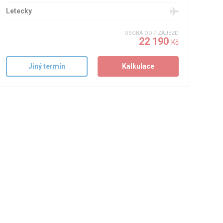
Letecky
OSOBA OD / ZÁJEZD
22 190
Kč
Jiný termín
Kalkulace