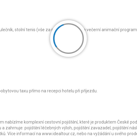
kulečník, stolní tenis (vše za poplatek), denní a večerní animační program
 pobytovou taxu přímo na recepci hotelu při příjezdu.
m nabízíme komplexní cestovní pojištění, které je produktem České pod
u a zahrnuje: pojištění léčebných výloh, pojištění zavazadel, pojištění ná
atků. Více informací na www.idealtour.cz, nebo na vyžádání u svého prod