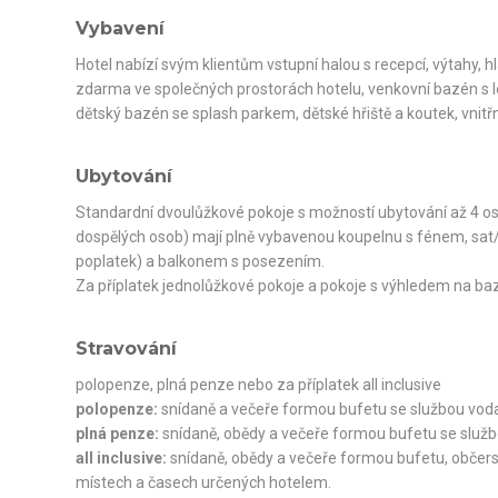
Vybavení
Hotel nabízí svým klientům vstupní halou s recepcí, výtahy, hl
zdarma ve společných prostorách hotelu, venkovní bazén s l
dětský bazén se splash parkem, dětské hřiště a koutek, vnitř
Ubytování
Standardní dvoulůžkové pokoje s možností ubytování až 4 oso
dospělých osob) mají plně vybavenou koupelnu s fénem, sat/TV,
poplatek) a balkonem s posezením.
Za příplatek jednolůžkové pokoje a pokoje s výhledem na ba
Stravování
polopenze, plná penze nebo za příplatek all inclusive
polopenze:
snídaně a večeře formou bufetu se službou vod
plná penze:
snídaně, obědy a večeře formou bufetu se služ
all inclusive:
snídaně, obědy a večeře formou bufetu, občerst
místech a časech určených hotelem.