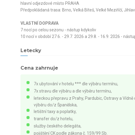
hlavní odjezdové místo PRAHA
Předpokládaná trasa: Brno, Velká Bíteš, Velké Meziříčí, Jihl
VLASTNÍ DOPRAVA
7 nocí po celou sezonu - nástup kdykoliv
10 nocí v období 27.6. - 29.7. 2026 a 29.8. - 16.9. 2026 - nástu
Letecky
Cena zahrnuje
7x ubytování v hotelu *** dle výběru termínu,
7x stravu dle výběru a dle výběru termínu,
leteckou přepravu z Prahy, Pardubic, Ostravy a Vídně 
výběru do/z Španělska,
letištní taxy a poplatky,
transfer do/z hotelu,
služby českého delegáta,
pojištění CK podle zákona č. 159/99 Sb.