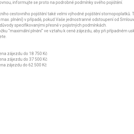
ovnou, informujte se proto na podrobné podmínky svého pojištění.
ího cestovního pojištění také velmi výhodné pojištění stornopoplatků. 
 max. plnění) v případě, pokud Vaše jednostranné odstoupení od Smlou
 důvody specifikovanými přesně v pojistných podmínkách.
ožku "maximální plnění" ve vztahu k ceně zájezdu, aby při případném us
ete.
 cena zájezdu do 18 750 Kč
 cena zájezdu do 37 500 Kč
cena zájezdu do 62 500 Kč