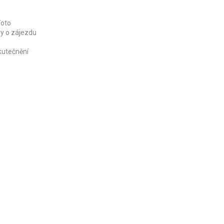
Toto
vy o zájezdu
kutečnění