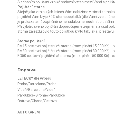
Sjednáním pojištění vzniká smluvní vztah mezi Vámi a pojišť
Pojištění storna
Stejně jako v minulých letech Vám nabízíme v rámci komplexn
pojištění Vám kryje 80% stornopoplatků (dle Vámi zvoleného
je prokazatelně zapříčiněno nenadálou nemocí nebo dalšími
Při výběru svého pojištění doporučujeme zejména zvážit pol
storna zájezdu bylo touto pojistkou kryto tak, jak si přestavuj
Storno pojištění
EM15 cestovní pojištění vč. storna (max. plnění 15 000 Kč) -
EM30 cestovní pojištění vč. storna (max. plnění 30 000 Kč) -
EO50 cestovní pojištění vč. storna (max. plnění 50 000 Kč) - 
Doprava
LETECKY dle výběru
Praha/Barcelona/Praha
Vídeň/Barcelona/Vídeň
Pardubice/Girona//Pardubice
Ostrava/Girona/Ostrava
AUTOKAREM