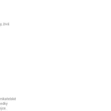
y, živá
nikatelské
sledky
ejce.