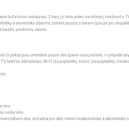
avní bufetovou restauraci, 2 bary (z toho jeden na střeše), místnost s TV
ehátky a slunečníky zdarma, střešní jacuzzi s barem (pouze pro dospělé
ní bazén, posilovnu, saunu.
b (v pokoji jsou umístěné pouze dvě queen-size postele, i v případě ub
 telefon, klimatizaci, Wi-Fi (za poplatek), trezor (za poplatek), minile
zén.
a/víno
bou voda/víno
vení během dne, zmrzlina pro děti, místní nealkoholické a alkoholické n