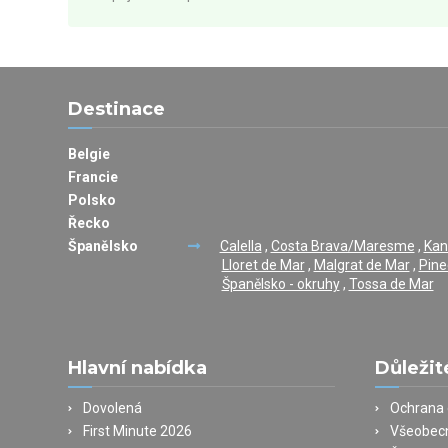
Destinace
Belgie
Francie
Polsko
Řecko
Španělsko
Calella
,
Costa Brava/Maresme
,
Kan
Lloret de Mar
,
Malgrat de Mar
,
Pine
Španělsko - okruhy
,
Tossa de Mar
Hlavní nabídka
Důležit
Dovolená
Ochrana 
First Minute 2026
Všeobec