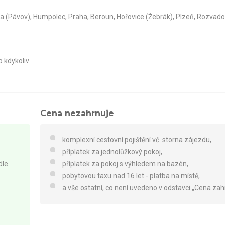
ava (Pávov), Humpolec, Praha, Beroun, Hořovice (Žebrák), Plzeň, Rozvad
p kdykoliv
Cena nezahrnuje
komplexní cestovní pojištění vč. storna zájezdu,
příplatek za jednolůžkový pokoj,
dle
příplatek za pokoj s výhledem na bazén,
pobytovou taxu nad 16 let - platba na místě,
a vše ostatní, co není uvedeno v odstavci „Cena zah