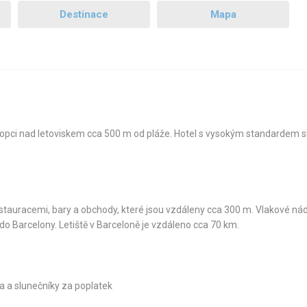
Destinace
Mapa
kopci nad letoviskem cca 500 m od pláže. Hotel s vysokým standardem s
estauracemi, bary a obchody, které jsou vzdáleny cca 300 m. Vlakové nád
o Barcelony. Letiště v Barceloně je vzdáleno cca 70 km.
ka a slunečníky za poplatek