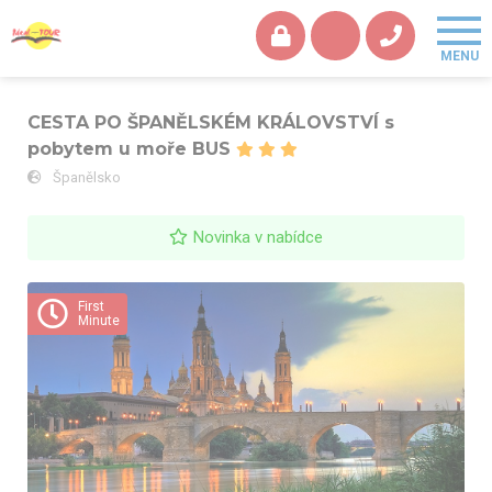
CESTA PO ŠPANĚLSKÉM KRÁLOVSTVÍ s
pobytem u moře BUS
Španělsko
Novinka v nabídce
CESTA PO ŠPANĚLSKÉM KRÁLOVSTVÍ s pobytem u moře BUS -
First
Zaragoza
Minute