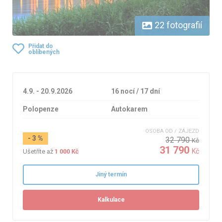
22 fotografií
Přidat do
oblíbených
4.9. - 20.9.2026
16 nocí / 17 dní
Polopenze
Autokarem
OSOBA OD / ZÁJEZD
- 3 %
32 790
Kč
31 790
Kč
Ušetříte až
1 000 Kč
Jiný termín
Kalkulace