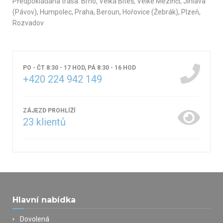
Předpokládaná trasa: Brno, Velká Bíteš, Velké Meziříčí, Jihlava
(Pávov), Humpolec, Praha, Beroun, Hořovice (Žebrák), Plzeň,
Rozvadov
PO - ČT 8:30 - 17 HOD, PÁ 8:30 - 16 HOD
+420 224 942 149
ZÁJEZD PROHLÍŽÍ
23
klientů
Hlavní nabídka
Dovolená