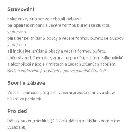
Stravování
polopenze, plná penze nebo all inclusive
polopenze:
snídaně a večeře formou bufetu se službou
voda/víno
plná penze:
snídaně, obědy a večeře formou bufetu se službou
voda/víno
all inclusive:
snídaně, obědy a večeře formou bufetu,
občerstvení během dne, zmrzlina pro děti, místní nealkoholické
a alkoholické nápoje v místech a časech určených hotelem.
Služba voda/víno je podávána pouze u obědů či večeří.
Sport a zábava
Večerní animační program, večerní představení, živá show,
biliard za poplatek
Pro děti
Dětský bazén, miniklub (4-12let), dětská postýlka zdarma (na
vyžádání).