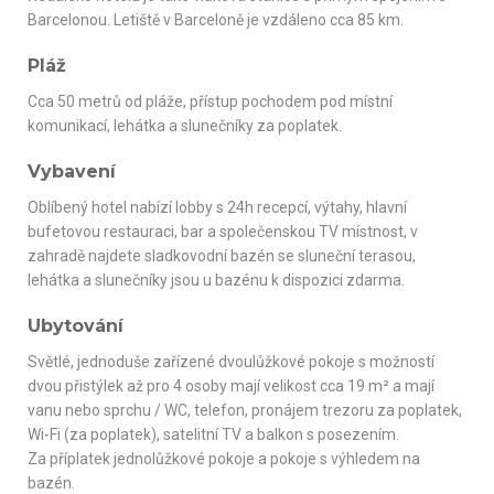
Barcelonou. Letiště v Barceloně je vzdáleno cca 85 km.
Pláž
Cca 50 metrů od pláže, přístup pochodem pod místní
komunikací, lehátka a slunečníky za poplatek.
Vybavení
Oblíbený hotel nabízí lobby s 24h recepcí, výtahy, hlavní
bufetovou restauraci, bar a společenskou TV místnost, v
zahradě najdete sladkovodní bazén se sluneční terasou,
lehátka a slunečníky jsou u bazénu k dispozici zdarma.
Ubytování
Světlé, jednoduše zařízené dvoulůžkové pokoje s možností
dvou přistýlek až pro 4 osoby mají velikost cca 19 m² a mají
vanu nebo sprchu / WC, telefon, pronájem trezoru za poplatek,
Wi-Fi (za poplatek), satelitní TV a balkon s posezením.
Za příplatek jednolůžkové pokoje a pokoje s výhledem na
bazén.