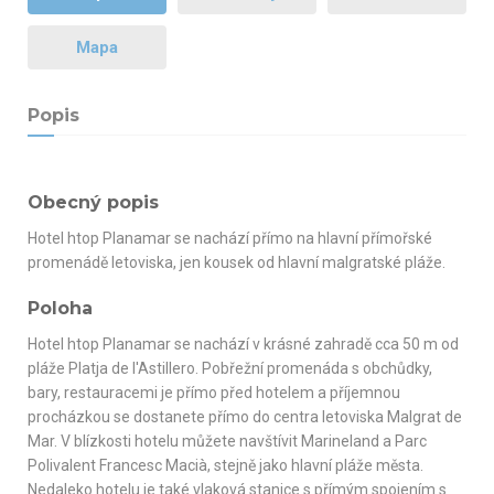
Mapa
Popis
Obecný popis
Hotel htop Planamar se nachází přímo na hlavní přímořské
promenádě letoviska, jen kousek od hlavní malgratské pláže.
Poloha
Hotel htop Planamar se nachází v krásné zahradě cca 50 m od
pláže Platja de l'Astillero. Pobřežní promenáda s obchůdky,
bary, restauracemi je přímo před hotelem a příjemnou
procházkou se dostanete přímo do centra letoviska Malgrat de
Mar. V blízkosti hotelu můžete navštívit Marineland a Parc
Polivalent Francesc Macià, stejně jako hlavní pláže města.
Nedaleko hotelu je také vlaková stanice s přímým spojením s