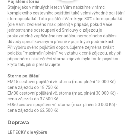
Pojištění storna
Stejně jako v minulých letech Vám nabízíme v rámci
komplexního cestovního pojištění také velmi výhodné pojištění
stornopoplatků. Toto pojištění Vám kryje 80% stornopoplatků
(dle Vámi zvoleného max. plnění) v případě, pokud Vaše
jednostranné odstoupení od Smlouvy o zájezdu je
prokazatelně zapříčiněno nenadálou nemocí nebo dalšími
důvody specifikovanými přesně v pojistných podmínkách.
Při výběru svého pojištění doporučujeme zejména zvážit
položku "maximální plnění" ve vztahu k ceně zájezdu, aby při
případném uskutečnění storna zájezdu bylo touto pojistkou
kryto tak, jak si přestavujete.
Storno pojištění
EM15 cestovní pojištění vč. storna (max. plnění 15 000 Kč) -
cena zájezdu do 18 750 Kč
EM30 cestovní pojištění vč. storna (max. plnění 30 000 Kč) -
cena zájezdu do 37 500 Kč
EO50 cestovní pojištění vč. storna (max. plnění 50 000 Kč) -
cena zájezdu do 62 500 Kč
Doprava
LETECKY dle výběru