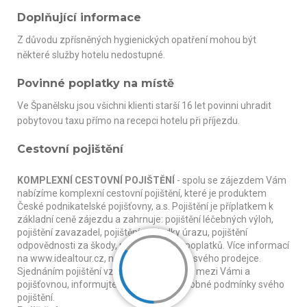
Doplňující informace
Z důvodu zpřísněných hygienických opatření mohou být
některé služby hotelu nedostupné.
Povinné poplatky na místě
Ve Španělsku jsou všichni klienti starší 16 let povinni uhradit
pobytovou taxu přímo na recepci hotelu při příjezdu.
Cestovní pojištění
KOMPLEXNÍ CESTOVNÍ POJIŠTĚNÍ
- spolu se zájezdem Vám
nabízíme komplexní cestovní pojištění, které je produktem
České podnikatelské pojišťovny, a.s. Pojištění je příplatkem k
základní ceně zájezdu a zahrnuje: pojištění léčebných výloh,
pojištění zavazadel, pojištění následky úrazu, pojištění
odpovědnosti za škody, pojištění stornopoplatků. Více informací
na www.idealtour.cz, nebo na vyžádání u svého prodejce.
Sjednáním pojištění vzniká smluvní vztah mezi Vámi a
pojišťovnou, informujte se proto na podrobné podmínky svého
pojištění.