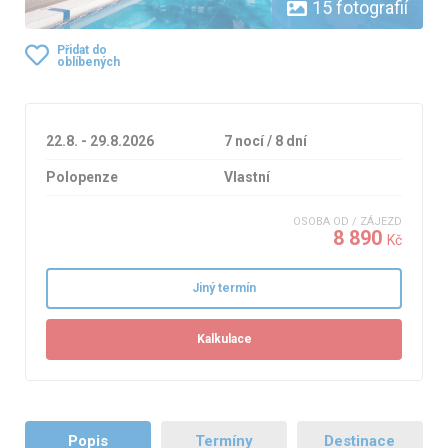
15 fotografií
Přidat do
oblíbených
22.8. - 29.8.2026
7 nocí / 8 dní
Polopenze
Vlastní
OSOBA OD / ZÁJEZD
8 890
Kč
Jiný termín
Kalkulace
Popis
Termíny
Destinace