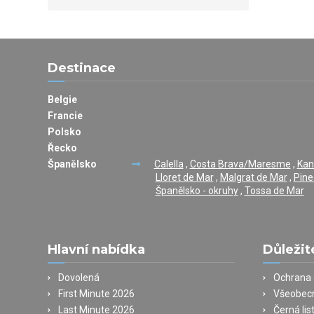
Destinace
Belgie
Francie
Polsko
Řecko
Španělsko
Calella
,
Costa Brava/Maresme
,
Kan
Lloret de Mar
,
Malgrat de Mar
,
Pine
Španělsko - okruhy
,
Tossa de Mar
Hlavní nabídka
Důležit
Dovolená
Ochrana 
First Minute 2026
Všeobec
Last Minute 2026
Černá lis