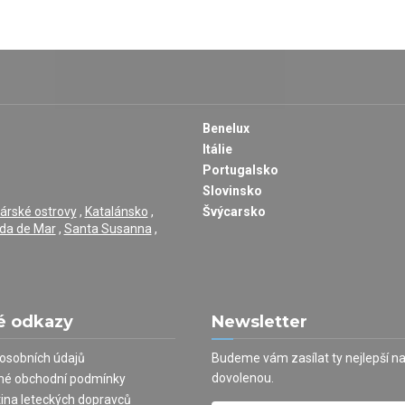
Benelux
Itálie
Portugalsko
Slovinsko
árské ostrovy
,
Katalánsko
,
Švýcarsko
da de Mar
,
Santa Susanna
,
é odkazy
Newsletter
osobních údajů
Budeme vám zasílat ty nejlepší n
dovolenou.
né obchodní podmínky
tina leteckých dopravců