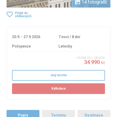
14 fotografií
Přidat do
oblíbených
20.9. - 27.9.2026
7 nocí / 8 dní
Polopenze
Letecky
OSOBA OD / ZÁJEZD
34 990
Kč
Jiný termín
Kalkulace
Popis
Termíny
Destinace