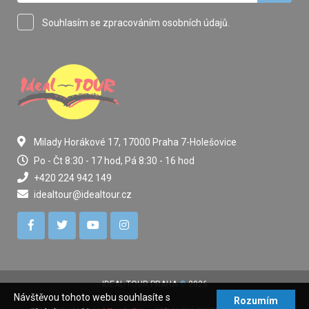
Souhlasím se zpracováním osobních údajů.
Milady Horákové 17, 17000 Praha 7-Holešovice
Po - Čt 8:30 - 17 hod, Pá 8:30 - 16 hod
+420 224 942 149
idealtour@idealtour.cz
IDEAL-TOUR PRAHA
©
2026
Návštěvou tohoto webu souhlasíte s
Rozumím