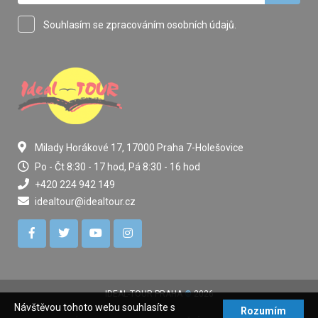
Souhlasím se zpracováním osobních údajů.
Milady Horákové 17, 17000 Praha 7-Holešovice
Po - Čt 8:30 - 17 hod, Pá 8:30 - 16 hod
+420 224 942 149
idealtour@idealtour.cz
IDEAL-TOUR PRAHA
©
2026
Návštěvou tohoto webu souhlasíte s
Rozumím