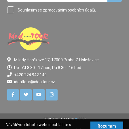
Souhlasím se zpracováním osobních údajů.
Milady Horákové 17, 17000 Praha 7-Holešovice
Po - Čt 8:30 - 17 hod, Pá 8:30 - 16 hod
+420 224 942 149
idealtour@idealtour.cz
IDEAL-TOUR PRAHA
©
2026
Návštěvou tohoto webu souhlasíte s
Rozumím