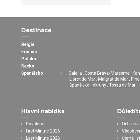
Destinace
Belgie
Francie
Polsko
Řecko
Španělsko
Calella
,
Costa Brava/Maresme
,
Kan
Lloret de Mar
,
Malgrat de Mar
,
Pine
Španělsko - okruhy
,
Tossa de Mar
Hlavní nabídka
Důležit
Dovolená
Ochrana 
First Minute 2026
Všeobec
Last Minute 2026
Černá lis