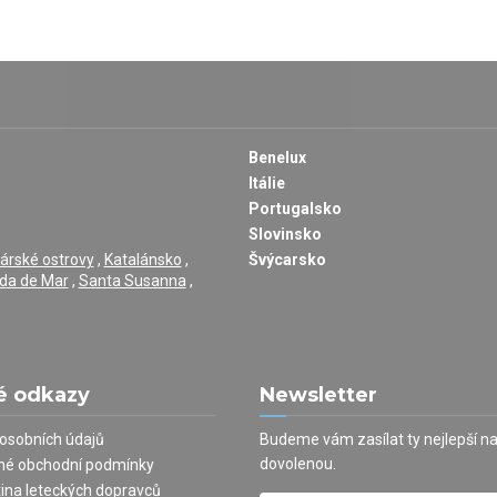
Benelux
Itálie
Portugalsko
Slovinsko
árské ostrovy
,
Katalánsko
,
Švýcarsko
da de Mar
,
Santa Susanna
,
é odkazy
Newsletter
osobních údajů
Budeme vám zasílat ty nejlepší n
dovolenou.
né obchodní podmínky
tina leteckých dopravců