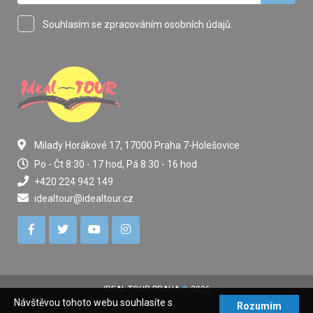
Souhlasím se zpracováním osobních údajů.
Milady Horákové 17, 17000 Praha 7-Holešovice
Po - Čt 8:30 - 17 hod, Pá 8:30 - 16 hod
+420 224 942 149
idealtour@idealtour.cz
IDEAL-TOUR PRAHA
©
2026
Návštěvou tohoto webu souhlasíte s
Rozumím