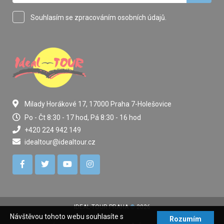
Souhlasím se zpracováním osobních údajů.
Milady Horákové 17, 17000 Praha 7-Holešovice
Po - Čt 8:30 - 17 hod, Pá 8:30 - 16 hod
+420 224 942 149
idealtour@idealtour.cz
IDEAL-TOUR PRAHA
©
2026
Návštěvou tohoto webu souhlasíte s
Rozumím