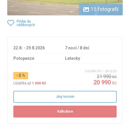
15 fotografií
Přidat do
oblíbených
22.8. - 29.8.2026
7 nocí / 8 dní
Polopenze
Letecky
OSOBA OD / ZÁJEZD
- 5 %
21 990
Kč
20 990
Kč
Ušetříte až
1 000 Kč
Jiný termín
Kalkulace