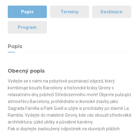
Popis
Termíny
Destinace
Program
Popis
Obecný popis
Vydejte se s námi na pobytově-poznávací zájezd, který
kombinuje kouzlo Barcelony a historické krásy Girony s
relaxačními dny pobřeží Středozemního moře! Objevte pulzující
atmosféru Barcelony, prohlédněte si ikonické stavby jako
Sagrada Família a Park Güell a užijte si procházky po slavné La
Rambla. Vydejte do malebné Girony, kde vás okouzlí středověká
architektura, úzké uličky a půvabné kavárny.
Pak si dopřejte zasloužený odpočinek na slunných plážích.