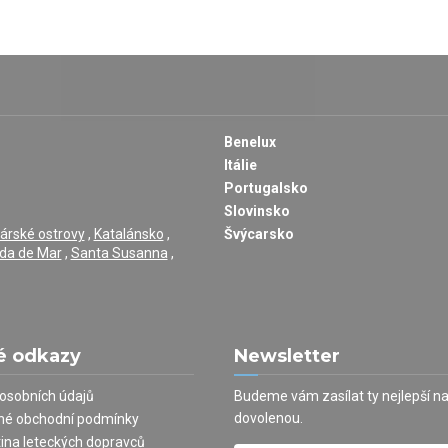
Benelux
Itálie
Portugalsko
Slovinsko
árské ostrovy
,
Katalánsko
,
Švýcarsko
da de Mar
,
Santa Susanna
,
é odkazy
Newsletter
osobních údajů
Budeme vám zasílat ty nejlepší n
dovolenou.
né obchodní podmínky
tina leteckých dopravců