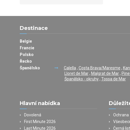
Destinace
Belgie
Francie
Polsko
Řecko
Španělsko
Calella
,
Costa Brava/Maresme
,
Kan
Lloret de Mar
,
Malgrat de Mar
,
Pine
Španělsko - okruhy
,
Tossa de Mar
Hlavní nabídka
Důležit
Dovolená
Ochrana 
First Minute 2026
Všeobec
Last Minute 2026
Černá lis