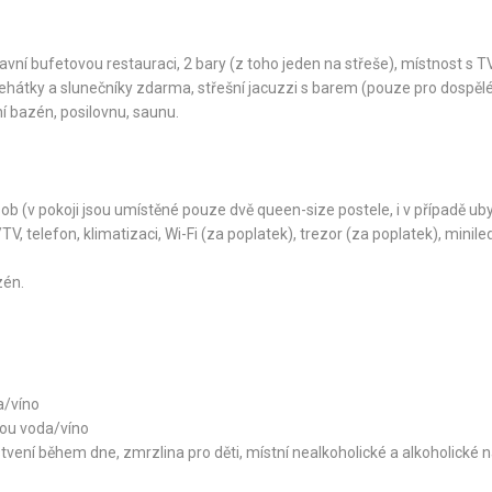
avní bufetovou restauraci, 2 bary (z toho jeden na střeše), místnost s TV
ehátky a slunečníky zdarma, střešní jacuzzi s barem (pouze pro dospělé
ní bazén, posilovnu, saunu.
b (v pokoji jsou umístěné pouze dvě queen-size postele, i v případě ub
 telefon, klimatizaci, Wi-Fi (za poplatek), trezor (za poplatek), minile
zén.
a/víno
bou voda/víno
vení během dne, zmrzlina pro děti, místní nealkoholické a alkoholické n