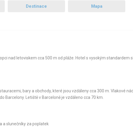
Destinace
Mapa
kopci nad letoviskem cca 500 m od pláže. Hotel s vysokým standardem s
estauracemi, bary a obchody, které jsou vzdáleny cca 300 m. Vlakové nád
o Barcelony. Letiště v Barceloně je vzdáleno cca 70 km.
ka a slunečníky za poplatek