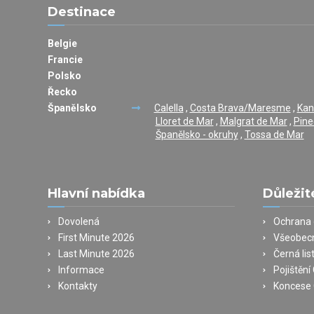
Destinace
Belgie
Francie
Polsko
Řecko
Španělsko
Calella
,
Costa Brava/Maresme
,
Kan
Lloret de Mar
,
Malgrat de Mar
,
Pine
Španělsko - okruhy
,
Tossa de Mar
Hlavní nabídka
Důležit
Dovolená
Ochrana 
First Minute 2026
Všeobec
Last Minute 2026
Černá lis
Informace
Pojištěn
Kontakty
Koncese