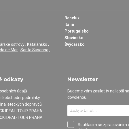
Benelux
Itálie
Portugalsko
Slovinsko
árské ostrovy
,
Katalánsko
,
Švýcarsko
da de Mar
,
Santa Susanna
,
é odkazy
Newsletter
osobních údajů
Budeme vám zasílat ty nejlepší n
dovolenou.
né obchodní podmínky
tina leteckých dopravců
í CK IDEAL-TOUR PRAHA
 CK IDEAL-TOUR PRAHA
Souhlasím se zpracováním 