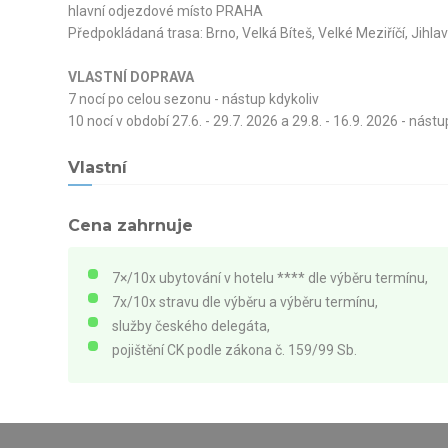
hlavní odjezdové místo PRAHA
Předpokládaná trasa: Brno, Velká Bíteš, Velké Meziříčí, Jihl
VLASTNÍ DOPRAVA
7 nocí po celou sezonu - nástup kdykoliv
10 nocí v období 27.6. - 29.7. 2026 a 29.8. - 16.9. 2026 - nástu
Vlastní
Cena zahrnuje
7×/10x ubytování v hotelu **** dle výběru termínu,
7x/10x stravu dle výběru a výběru termínu,
služby českého delegáta,
pojištění CK podle zákona č. 159/99 Sb.