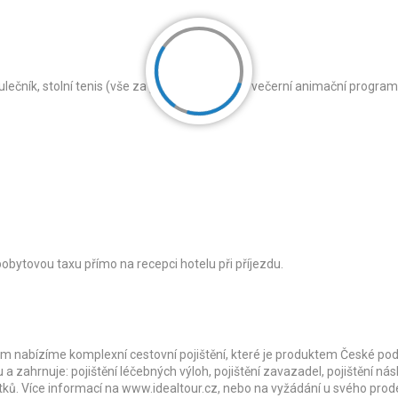
kulečník, stolní tenis (vše za poplatek), denní a večerní animační program
 pobytovou taxu přímo na recepci hotelu při příjezdu.
m nabízíme komplexní cestovní pojištění, které je produktem České pod
u a zahrnuje: pojištění léčebných výloh, pojištění zavazadel, pojištění ná
atků. Více informací na www.idealtour.cz, nebo na vyžádání u svého prod