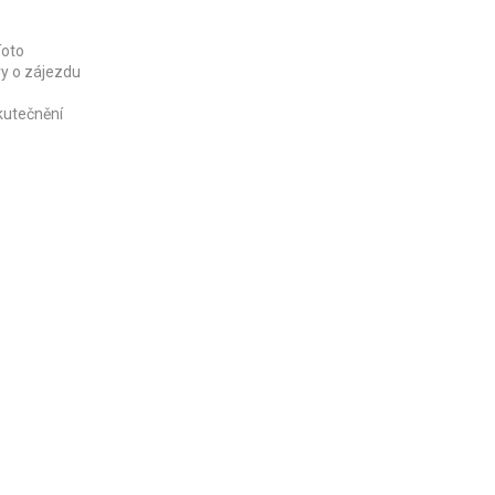
Toto
vy o zájezdu
kutečnění