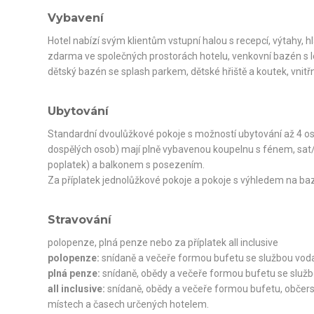
Vybavení
Hotel nabízí svým klientům vstupní halou s recepcí, výtahy, hl
zdarma ve společných prostorách hotelu, venkovní bazén s l
dětský bazén se splash parkem, dětské hřiště a koutek, vnitř
Ubytování
Standardní dvoulůžkové pokoje s možností ubytování až 4 oso
dospělých osob) mají plně vybavenou koupelnu s fénem, sat/TV,
poplatek) a balkonem s posezením.
Za příplatek jednolůžkové pokoje a pokoje s výhledem na ba
Stravování
polopenze, plná penze nebo za příplatek all inclusive
polopenze:
snídaně a večeře formou bufetu se službou vod
plná penze:
snídaně, obědy a večeře formou bufetu se služ
all inclusive:
snídaně, obědy a večeře formou bufetu, občerst
místech a časech určených hotelem.