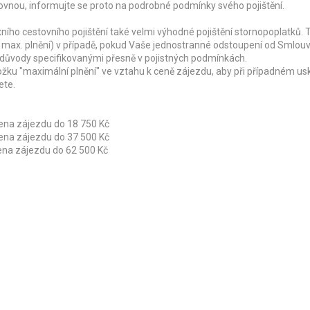
ovnou, informujte se proto na podrobné podmínky svého pojištění.
ího cestovního pojištění také velmi výhodné pojištění stornopoplatků. 
 max. plnění) v případě, pokud Vaše jednostranné odstoupení od Smlou
 důvody specifikovanými přesně v pojistných podmínkách.
ožku "maximální plnění" ve vztahu k ceně zájezdu, aby při případném us
ete.
 cena zájezdu do 18 750 Kč
 cena zájezdu do 37 500 Kč
cena zájezdu do 62 500 Kč