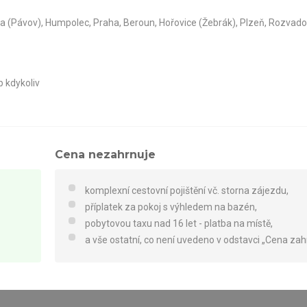
ava (Pávov), Humpolec, Praha, Beroun, Hořovice (Žebrák), Plzeň, Rozvad
p kdykoliv
Cena nezahrnuje
komplexní cestovní pojištění vč. storna zájezdu,
příplatek za pokoj s výhledem na bazén,
pobytovou taxu nad 16 let - platba na místě,
a vše ostatní, co není uvedeno v odstavci „Cena zah