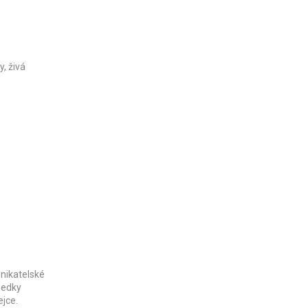
y, živá
nikatelské
sledky
ejce.