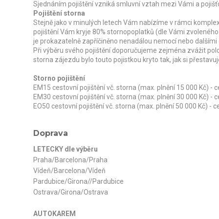
Sjednáním pojištění vzniká smluvní vztah mezi Vámi a pojišť
Pojištění storna
Stejně jako v minulých letech Vám nabízíme v rámci komplexn
pojištění Vám kryje 80% stornopoplatků (dle Vámi zvoleného
je prokazatelně zapříčiněno nenadálou nemocí nebo dalšími
Při výběru svého pojištění doporučujeme zejména zvážit pol
storna zájezdu bylo touto pojistkou kryto tak, jak si přestavuj
Storno pojištění
EM15 cestovní pojištění vč. storna (max. plnění 15 000 Kč) -
EM30 cestovní pojištění vč. storna (max. plnění 30 000 Kč) -
EO50 cestovní pojištění vč. storna (max. plnění 50 000 Kč) - 
Doprava
LETECKY dle výběru
Praha/Barcelona/Praha
Vídeň/Barcelona/Vídeň
Pardubice/Girona//Pardubice
Ostrava/Girona/Ostrava
AUTOKAREM