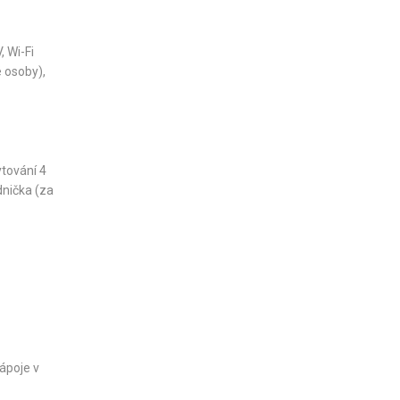
, Wi-Fi
 osoby),
ytování 4
dnička (za
ápoje v