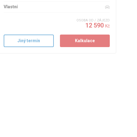
Vlastní
OSOBA OD / ZÁJEZD
12 590
Kč
Jiný termín
Kalkulace