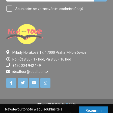
Souhlasím se zpracováním osobních údajů.
Milady Horákové 17, 17000 Praha 7-Holešovice
Po - Čt 8:30 - 17 hod, Pá 8:30 - 16 hod
+420 224 942 149
idealtour@idealtour.cz
IDEAL-TOUR PRAHA
©
2026
Návštěvou tohoto webu souhlasíte s
Rozumím