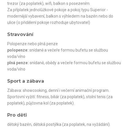
trezor (za poplatek), wifi, balkon s posezením.
Za příplatek jednolůžkové pokoje a pokoj typu Superior -
modernější vybavení, balkon s výhledem na bazén nebo do
ulice (o přidělení pokoje rozhoduje ubytovatel)
Stravování
Polopenze nebo plná penze
polopenze:
snídaně a večeře formou bufetu se službou
voda/víno
plná penze:
snídaně, obědy a večeře formou bufetu se službou
voda/víno
Sport a zábava
Zábava: showcooking, denní i večerní animační program.
Sportovní vyžití: fitness, biliár (za poplatek), stolní tenis (za
poplatek), půjčovna kol (za poplatek).
Pro děti
dětský bazén, dětská postýlka (za poplatek, na vyžádání).