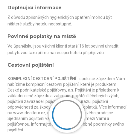
Doplňující informace
Z důvodu zpřísněných hygienických opatření mohou být
některé služby hotelu nedostupné.
Povinné poplatky na místě
Ve Španělsku jsou všichni klienti starší 16 let povinni uhradit
pobytovou taxu přímo na recepci hotelu při příjezdu.
Cestovní pojištění
KOMPLEXNÍ CESTOVNÍ POJIŠTĚNÍ
- spolu se zájezdem Vám
nabízíme komplexní cestovní pojištění, které je produktem
České podnikatelské pojišťovny, a.s. Pojištění je příplatkem k
základní ceně zájezdu a zahrnuje: pojištění léčebných výloh,
pojištění zavazadel, pojištění následky úrazu, pojištění
odpovědnosti za škody, pojištění stornopoplatků. Více informací
na www.idealtour.cz, nebo na vyžádání u svého prodejce.
Sjednáním pojištění vzniká smluvní vztah mezi Vámi a
pojišťovnou, informujte se proto na podrobné podmínky svého
pojištění.