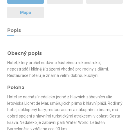
Mapa
Popis
Obecný popis
Hotel, který prošel nedávno částečnou rekonstrukcí,
nepostrádá i klidnější zázemí vhodné pro rodiny s dětmi.
Restaurace hotelu je známá velmi dobrou kuchyní.
Poloha
Hotel se nachází nedaleko jedné z hlavních zábavních ulic
letoviska Lloret de Mar, směřujících přímo k hlavní pláži. Rodinný
hotel, obklopený bary, restauracemi a nákupními zónami, má
dobré spojení s hlavními turistickými atrakcemi v oblasti Costa
Brava. Nedaleko je zábavní park Water World. Letiště v
Barceloně je vzdáleno cca 90 km.