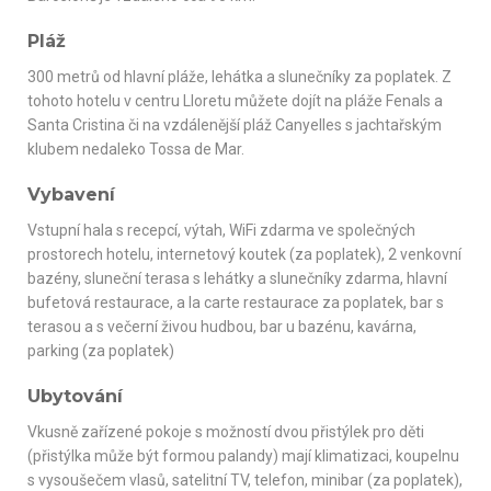
Pláž
300 metrů od hlavní pláže, lehátka a slunečníky za poplatek. Z
tohoto hotelu v centru Lloretu můžete dojít na pláže Fenals a
Santa Cristina či na vzdálenější pláž Canyelles s jachtařským
klubem nedaleko Tossa de Mar.
Vybavení
Vstupní hala s recepcí, výtah, WiFi zdarma ve společných
prostorech hotelu, internetový koutek (za poplatek), 2 venkovní
bazény, sluneční terasa s lehátky a slunečníky zdarma, hlavní
bufetová restaurace, a la carte restaurace za poplatek, bar s
terasou a s večerní živou hudbou, bar u bazénu, kavárna,
parking (za poplatek)
Ubytování
Vkusně zařízené pokoje s možností dvou přistýlek pro děti
(přistýlka může být formou palandy) mají klimatizaci, koupelnu
s vysoušečem vlasů, satelitní TV, telefon, minibar (za poplatek),