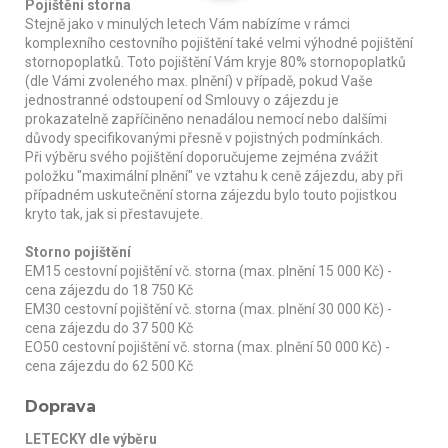
Pojištění storna
Stejně jako v minulých letech Vám nabízíme v rámci
komplexního cestovního pojištění také velmi výhodné pojištění
stornopoplatků. Toto pojištění Vám kryje 80% stornopoplatků
(dle Vámi zvoleného max. plnění) v případě, pokud Vaše
jednostranné odstoupení od Smlouvy o zájezdu je
prokazatelně zapříčiněno nenadálou nemocí nebo dalšími
důvody specifikovanými přesně v pojistných podmínkách.
Při výběru svého pojištění doporučujeme zejména zvážit
položku "maximální plnění" ve vztahu k ceně zájezdu, aby při
případném uskutečnění storna zájezdu bylo touto pojistkou
kryto tak, jak si přestavujete.
Storno pojištění
EM15 cestovní pojištění vč. storna (max. plnění 15 000 Kč) -
cena zájezdu do 18 750 Kč
EM30 cestovní pojištění vč. storna (max. plnění 30 000 Kč) -
cena zájezdu do 37 500 Kč
EO50 cestovní pojištění vč. storna (max. plnění 50 000 Kč) -
cena zájezdu do 62 500 Kč
Doprava
LETECKY dle výběru