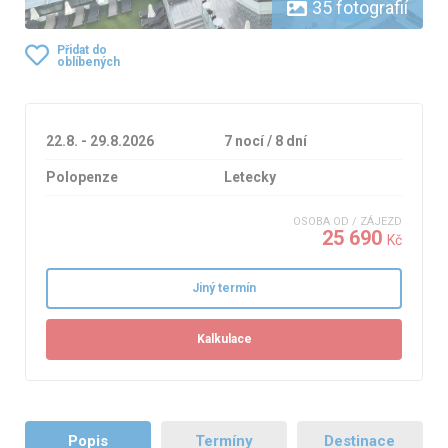
35 fotografií
Přidat do
oblíbených
22.8. - 29.8.2026
7 nocí / 8 dní
Polopenze
Letecky
OSOBA OD / ZÁJEZD
25 690
Kč
Jiný termín
Kalkulace
Popis
Termíny
Destinace