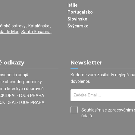
Itálie
Portugalsko
Slovinsko
árské ostrovy
,
Katalánsko
,
Švýcarsko
da de Mar
,
Santa Susanna
,
é odkazy
Newsletter
osobních údajů
Budeme vám zasílat ty nejlepší n
dovolenou.
né obchodní podmínky
tina leteckých dopravců
í CK IDEAL-TOUR PRAHA
 CK IDEAL-TOUR PRAHA
Souhlasím se zpracováním 
údajů.