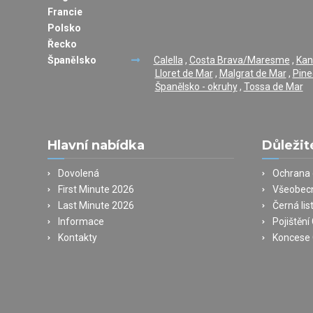
Francie
Polsko
Řecko
Španělsko
Calella
,
Costa Brava/Maresme
,
Kan
Lloret de Mar
,
Malgrat de Mar
,
Pine
Španělsko - okruhy
,
Tossa de Mar
Hlavní nabídka
Důležit
Dovolená
Ochrana 
First Minute 2026
Všeobec
Last Minute 2026
Černá lis
Informace
Pojištěn
Kontakty
Koncese