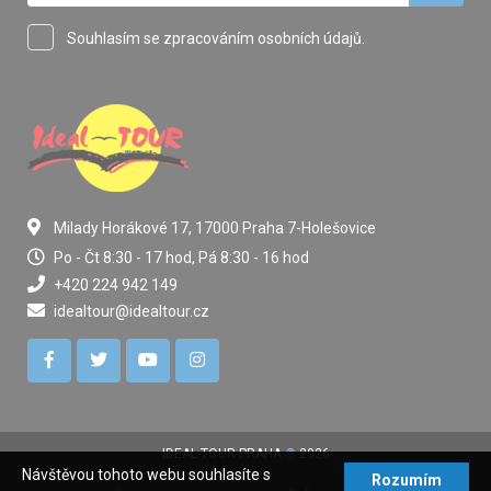
Souhlasím se zpracováním osobních údajů.
Milady Horákové 17, 17000 Praha 7-Holešovice
Po - Čt 8:30 - 17 hod, Pá 8:30 - 16 hod
+420 224 942 149
idealtour@idealtour.cz
IDEAL-TOUR PRAHA
©
2026
Návštěvou tohoto webu souhlasíte s
Rozumím