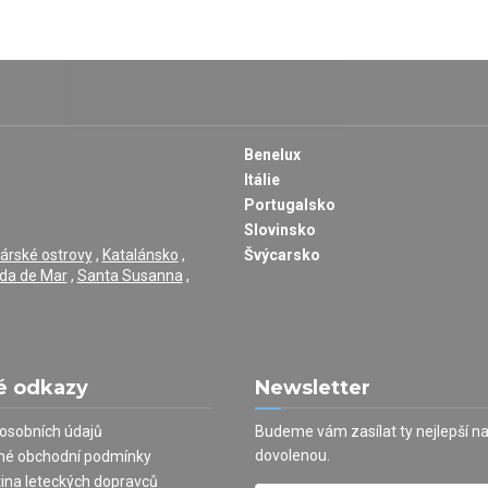
Benelux
Itálie
Portugalsko
Slovinsko
árské ostrovy
,
Katalánsko
,
Švýcarsko
da de Mar
,
Santa Susanna
,
é odkazy
Newsletter
osobních údajů
Budeme vám zasílat ty nejlepší n
dovolenou.
né obchodní podmínky
tina leteckých dopravců