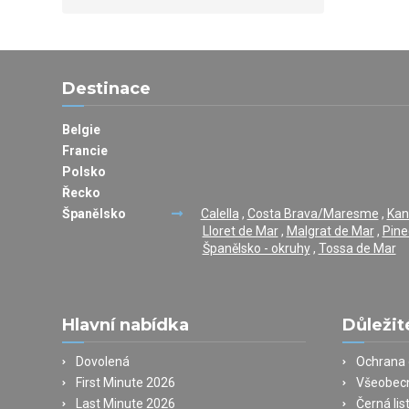
Destinace
Belgie
Francie
Polsko
Řecko
Španělsko
Calella
,
Costa Brava/Maresme
,
Kan
Lloret de Mar
,
Malgrat de Mar
,
Pine
Španělsko - okruhy
,
Tossa de Mar
Hlavní nabídka
Důležit
Dovolená
Ochrana 
First Minute 2026
Všeobec
Last Minute 2026
Černá lis