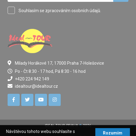
Souhlasím se zpracováním osobních údajů.
Milady Horákové 17, 17000 Praha 7-Holešovice
Po - Čt 8:30 - 17 hod, Pá 8:30 - 16 hod
+420 224 942 149
idealtour@idealtour.cz
IDEAL-TOUR PRAHA
©
2026
Návštěvou tohoto webu souhlasíte s
Rozumím