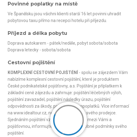
Povinné poplatky na místě
Ve Španělsku jsou všichni klienti starší 16 let povinni uhradit
pobytovou taxu přímo na recepci hotelu při příjezdu.
Příjezd a délka pobytu
Doprava autokarem - pátek/neděle, pobyt sobota/sobota
Doprava letecky - sobota/sobota
Cestovní pojištění
KOMPLEXNÍ CESTOVNÍ POJIŠTĚNÍ
- spolu se zájezdem Vám
nabízíme komplexní cestovní pojištění, které je produktem
České podnikatelské pojišťovny, a.s. Pojištění je příplatkem k
základní ceně zájezdu a zahrnuje: pojištění léčebných výloh,
pojištění zavazadel, pojištění následky úrazu, pojištění
odpovědnosti za škody, pojištění stornopoplatků. Více informací
na www.idealtour.cz, nebo na vyžádání u svého prodejce.
Sjednáním pojištění vzniká smluvní vztah mezi Vámi a
pojišťovnou, informujte se proto na podrobné podmínky svého
pojištění.