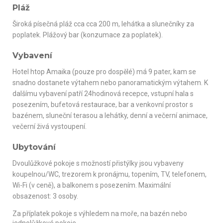
Pláž
Široká písečná pláž cca cca 200 m, lehátka a slunečníky za
poplatek. Plážový bar (konzumace za poplatek).
Vybavení
Hotel htop Amaika (pouze pro dospělé) má 9 pater, kam se
snadno dostanete výtahem nebo panoramatickým výtahem. K
dalšímu vybavení patří 24hodinová recepce, vstupní hala s
posezením, bufetová restaurace, bar a venkovní prostor s
bazénem, sluneční terasou a lehátky, denní a večerní animace,
večerní živá vystoupení.
Ubytování
Dvoulůžkové pokoje s možností přistýlky jsou vybaveny
koupelnou/WC, trezorem k pronájmu, topením, TV, telefonem,
Wi-Fi (v ceně), a balkonem s posezením. Maximální
obsazenost: 3 osoby.
Za příplatek pokoje s výhledem na moře, na bazén nebo
jednolůžkové pokoje.