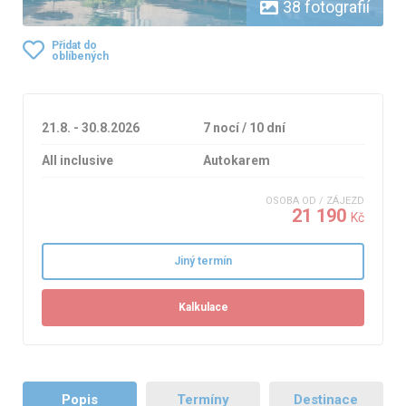
38 fotografií
Přidat do
oblíbených
21.8. - 30.8.2026
7 nocí / 10 dní
All inclusive
Autokarem
OSOBA OD / ZÁJEZD
21 190
Kč
Jiný termín
Kalkulace
Popis
Termíny
Destinace