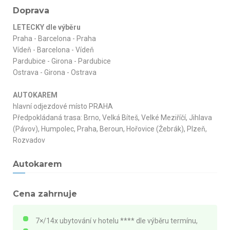
Doprava
LETECKY dle výběru
Praha - Barcelona - Praha
Vídeň - Barcelona - Vídeň
Pardubice - Girona - Pardubice
Ostrava - Girona - Ostrava
AUTOKAREM
hlavní odjezdové místo PRAHA
Předpokládaná trasa: Brno, Velká Bíteš, Velké Meziříčí, Jihlava
(Pávov), Humpolec, Praha, Beroun, Hořovice (Žebrák), Plzeň,
Rozvadov
Autokarem
Cena zahrnuje
7×/14x ubytování v hotelu **** dle výběru termínu,