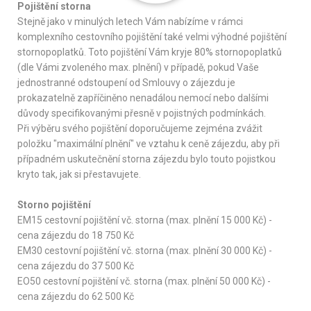
Pojištění storna
Stejně jako v minulých letech Vám nabízíme v rámci
komplexního cestovního pojištění také velmi výhodné pojištění
stornopoplatků. Toto pojištění Vám kryje 80% stornopoplatků
(dle Vámi zvoleného max. plnění) v případě, pokud Vaše
jednostranné odstoupení od Smlouvy o zájezdu je
prokazatelně zapříčiněno nenadálou nemocí nebo dalšími
důvody specifikovanými přesně v pojistných podmínkách.
Při výběru svého pojištění doporučujeme zejména zvážit
položku "maximální plnění" ve vztahu k ceně zájezdu, aby při
případném uskutečnění storna zájezdu bylo touto pojistkou
kryto tak, jak si přestavujete.
Storno pojištění
EM15 cestovní pojištění vč. storna (max. plnění 15 000 Kč) -
cena zájezdu do 18 750 Kč
EM30 cestovní pojištění vč. storna (max. plnění 30 000 Kč) -
cena zájezdu do 37 500 Kč
EO50 cestovní pojištění vč. storna (max. plnění 50 000 Kč) -
cena zájezdu do 62 500 Kč