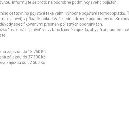
ovnou, informujte se proto na podrobné podmínky svého pojištění.
ího cestovního pojištění také velmi výhodné pojištění stornopoplatků. 
 max. plnění) v případě, pokud Vaše jednostranné odstoupení od Smlou
 důvody specifikovanými přesně v pojistných podmínkách.
ožku "maximální plnění" ve vztahu k ceně zájezdu, aby při případném us
ete.
 cena zájezdu do 18 750 Kč
 cena zájezdu do 37 500 Kč
cena zájezdu do 62 500 Kč