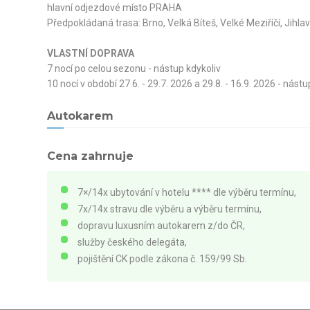
hlavní odjezdové místo PRAHA
Předpokládaná trasa: Brno, Velká Bíteš, Velké Meziříčí, Jihl
VLASTNÍ DOPRAVA
7 nocí po celou sezonu - nástup kdykoliv
10 nocí v období 27.6. - 29.7. 2026 a 29.8. - 16.9. 2026 - nástu
Autokarem
Cena zahrnuje
7×/14x ubytování v hotelu **** dle výběru termínu,
7x/14x stravu dle výběru a výběru termínu,
dopravu luxusním autokarem z/do ČR,
služby českého delegáta,
pojištění CK podle zákona č. 159/99 Sb.