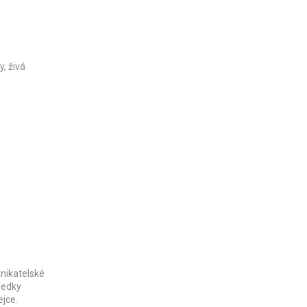
y, živá
nikatelské
sledky
ejce.