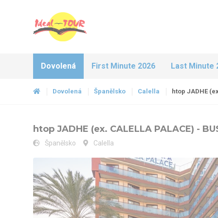
Dovolená
First Minute 2026
Last Minute 
Dovolená
Španělsko
Calella
htop JADHE (e
htop JADHE (ex. CALELLA PALACE) - B
Španělsko
Calella
htop JADHE (ex. CALELLA PALACE) - BUS - bazén