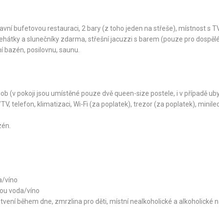
avní bufetovou restauraci, 2 bary (z toho jeden na střeše), místnost s TV
ehátky a slunečníky zdarma, střešní jacuzzi s barem (pouze pro dospělé
ní bazén, posilovnu, saunu.
b (v pokoji jsou umístěné pouze dvě queen-size postele, i v případě ub
 telefon, klimatizaci, Wi-Fi (za poplatek), trezor (za poplatek), minile
zén.
a/víno
bou voda/víno
vení během dne, zmrzlina pro děti, místní nealkoholické a alkoholické n