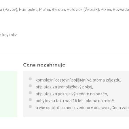
ava (Pávov), Humpolec, Praha, Beroun, Hořovice (Žebrák), Plzeň, Rozvad
p kdykoliv
Cena nezahrnuje
komplexní cestovní pojištění vč. storna zájezdu,
příplatek za jednolůžkový pokoj,
příplatek za pokoj s výhledem na bazén,
pobytovou taxu nad 16 let - platba na místě,
a vše ostatní, co není uvedeno v odstavci „Cena zah