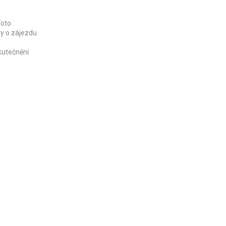
Toto
vy o zájezdu
kutečnění