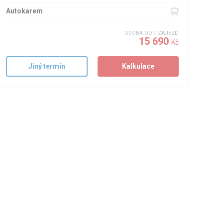
Autokarem
OSOBA OD / ZÁJEZD
15 690
Kč
Jiný termín
Kalkulace