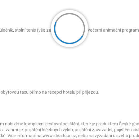
kulečník, stolní tenis (vše za poplatek), denní a večerní animační program
 pobytovou taxu přímo na recepci hotelu při příjezdu.
m nabízíme komplexní cestovní pojištění, které je produktem České pod
u a zahrnuje: pojištění léčebných výloh, pojištění zavazadel, pojištění ná
atků. Více informací na www.idealtour.cz, nebo na vyžádání u svého prod