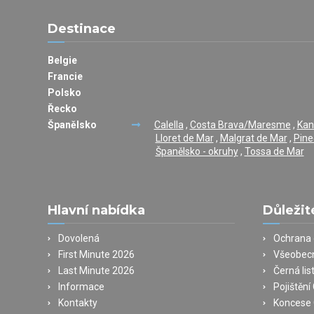
Destinace
Belgie
Francie
Polsko
Řecko
Španělsko
Calella
,
Costa Brava/Maresme
,
Kan
Lloret de Mar
,
Malgrat de Mar
,
Pine
Španělsko - okruhy
,
Tossa de Mar
Hlavní nabídka
Důležit
Dovolená
Ochrana 
First Minute 2026
Všeobec
Last Minute 2026
Černá lis
Informace
Pojištěn
Kontakty
Koncese