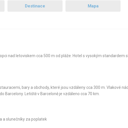
Destinace
Mapa
kopci nad letoviskem cca 500 m od pláže. Hotel s vysokým standardem s
estauracemi, bary a obchody, které jsou vzdáleny cca 300 m. Vlakové nád
o Barcelony. Letiště v Barceloně je vzdáleno cca 70 km.
ka a slunečníky za poplatek