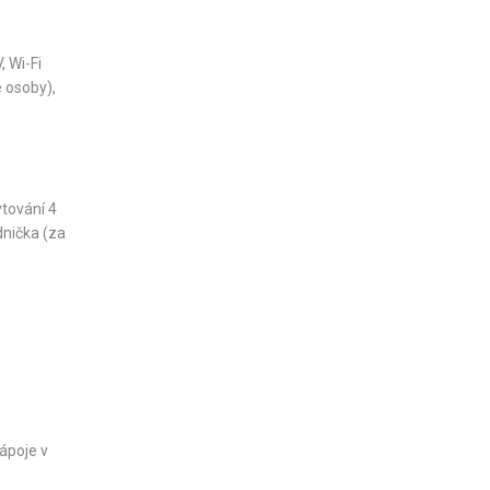
, Wi-Fi
 osoby),
ytování 4
dnička (za
ápoje v