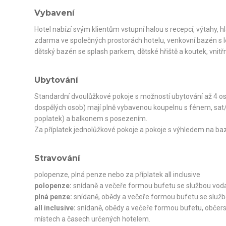
Vybavení
Hotel nabízí svým klientům vstupní halou s recepcí, výtahy, hl
zdarma ve společných prostorách hotelu, venkovní bazén s l
dětský bazén se splash parkem, dětské hřiště a koutek, vnitř
Ubytování
Standardní dvoulůžkové pokoje s možností ubytování až 4 oso
dospělých osob) mají plně vybavenou koupelnu s fénem, sat/TV,
poplatek) a balkonem s posezením.
Za příplatek jednolůžkové pokoje a pokoje s výhledem na ba
Stravování
polopenze, plná penze nebo za příplatek all inclusive
polopenze:
snídaně a večeře formou bufetu se službou vod
plná penze:
snídaně, obědy a večeře formou bufetu se služ
all inclusive:
snídaně, obědy a večeře formou bufetu, občerst
místech a časech určených hotelem.