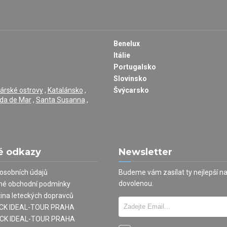
Benelux
Itálie
Portugalsko
Slovinsko
árské ostrovy
,
Katalánsko
,
Švýcarsko
da de Mar
,
Santa Susanna
,
é odkazy
Newsletter
osobních údajů
Budeme vám zasílat ty nejlepší n
dovolenou.
né obchodní podmínky
tina leteckých dopravců
í CK IDEAL-TOUR PRAHA
 CK IDEAL-TOUR PRAHA