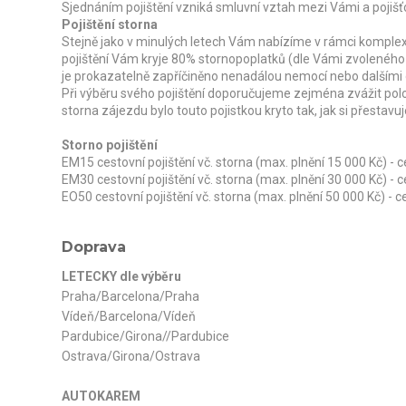
Sjednáním pojištění vzniká smluvní vztah mezi Vámi a pojišť
Pojištění storna
Stejně jako v minulých letech Vám nabízíme v rámci komplexn
pojištění Vám kryje 80% stornopoplatků (dle Vámi zvoleného
je prokazatelně zapříčiněno nenadálou nemocí nebo dalšími
Při výběru svého pojištění doporučujeme zejména zvážit pol
storna zájezdu bylo touto pojistkou kryto tak, jak si přestavuj
Storno pojištění
EM15 cestovní pojištění vč. storna (max. plnění 15 000 Kč) -
EM30 cestovní pojištění vč. storna (max. plnění 30 000 Kč) -
EO50 cestovní pojištění vč. storna (max. plnění 50 000 Kč) - 
Doprava
LETECKY dle výběru
Praha/Barcelona/Praha
Vídeň/Barcelona/Vídeň
Pardubice/Girona//Pardubice
Ostrava/Girona/Ostrava
AUTOKAREM