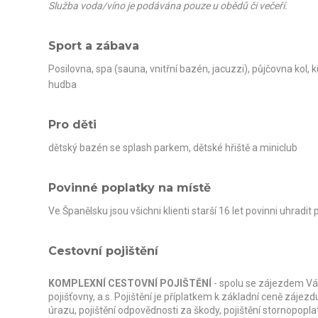
Služba voda/víno je podávána pouze u obědů či večeří.
Sport a zábava
Posilovna, spa (sauna, vnitřní bazén, jacuzzi), půjčovna kol, 
hudba
Pro děti
dětský bazén se splash parkem, dětské hřiště a miniclub
Povinné poplatky na místě
Ve Španělsku jsou všichni klienti starší 16 let povinni uhradit
Cestovní pojištění
KOMPLEXNÍ CESTOVNÍ POJIŠTĚNÍ
- spolu se zájezdem Vá
pojišťovny, a.s. Pojištění je příplatkem k základní ceně zájezd
úrazu, pojištění odpovědnosti za škody, pojištění stornopopl