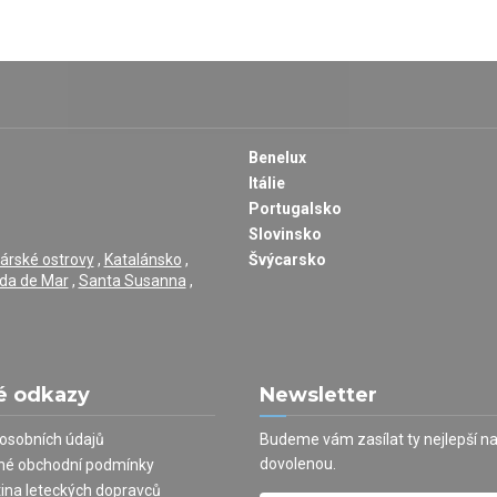
Benelux
Itálie
Portugalsko
Slovinsko
árské ostrovy
,
Katalánsko
,
Švýcarsko
da de Mar
,
Santa Susanna
,
é odkazy
Newsletter
osobních údajů
Budeme vám zasílat ty nejlepší n
dovolenou.
né obchodní podmínky
tina leteckých dopravců