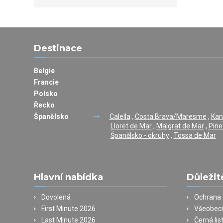
Destinace
Belgie
Francie
Polsko
Řecko
Španělsko
Calella
,
Costa Brava/Maresme
,
Kan
Lloret de Mar
,
Malgrat de Mar
,
Pine
Španělsko - okruhy
,
Tossa de Mar
Hlavní nabídka
Důležit
Dovolená
Ochrana 
First Minute 2026
Všeobec
Last Minute 2026
Černá lis